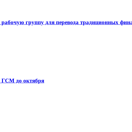
 рабочую группу для перевода традиционных фин
т ГСМ до октября