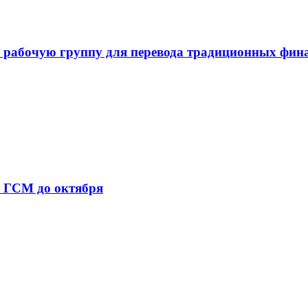
 рабочую группу для перевода традиционных фин
т ГСМ до октября