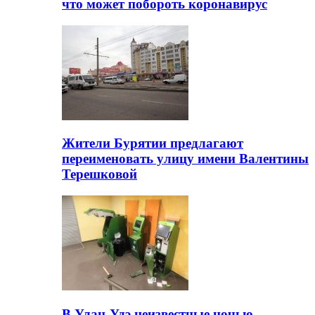
что может побороть коронавирус
Жители Бурятии предлагают
переименовать улицу имени Валентины
Терешковой
В Улан-Удэ неизвестные ночью