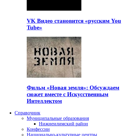
VK Видео становится «русским You
Tube»
Фильм «Новая земля»: Обсуждаем
сюжет вместе с Искусственным
Интеллектом
Справочник
Муниципальные образования
Нижнеилимский район
Конфессии
Национально-культурные центры