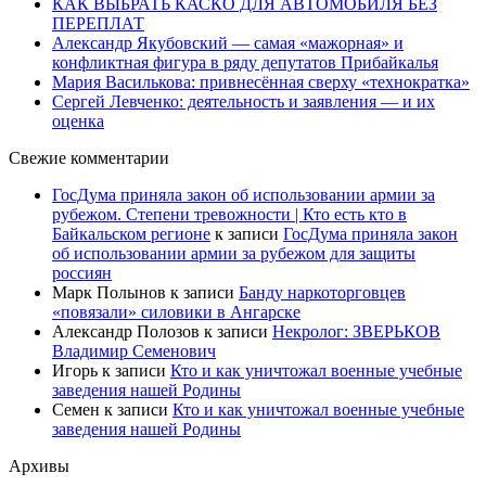
КАК ВЫБРАТЬ КАСКО ДЛЯ АВТОМОБИЛЯ БЕЗ
ПЕРЕПЛАТ
Александр Якубовский — самая «мажорная» и
конфликтная фигура в ряду депутатов Прибайкалья
Мария Василькова: привнесённая сверху «технократка»
Сергей Левченко: деятельность и заявления — и их
оценка
Свежие комментарии
ГосДума приняла закон об использовании армии за
рубежом. Степени тревожности | Кто есть кто в
Байкальском регионе
к записи
ГосДума приняла закон
об использовании армии за рубежом для защиты
россиян
Марк Полынов
к записи
Банду наркоторговцев
«повязали» силовики в Ангарске
Александр Полозов
к записи
Некролог: ЗВЕРЬКОВ
Владимир Семенович
Игорь
к записи
Кто и как уничтожал военные учебные
заведения нашей Родины
Семен
к записи
Кто и как уничтожал военные учебные
заведения нашей Родины
Архивы