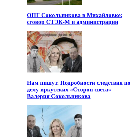
ОПГ Сокольникова в Михайловке:
сговор СТЭК-М и администрации
Нам пишут. Подробности следствия по
делу иркутских «Сторон света»
Валерия Сокольникова