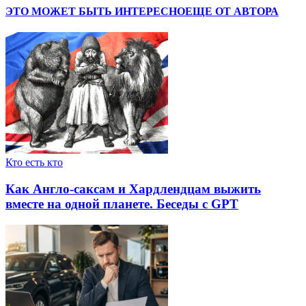
ЭТО МОЖЕТ БЫТЬ ИНТЕРЕСНО
ЕЩЕ ОТ АВТОРА
Кто есть кто
Как Англо-саксам и Хардлендцам выжить
вместе на одной планете. Беседы с GPT