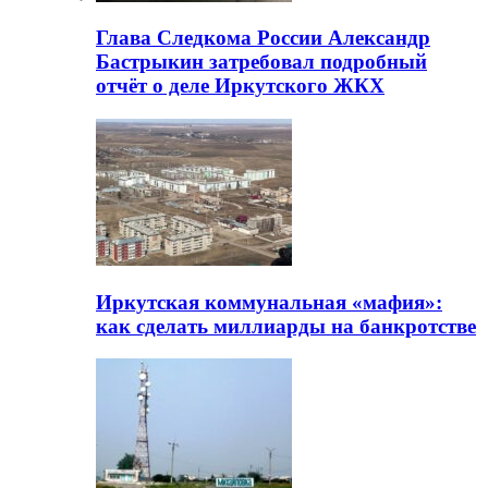
Глава Следкома России Александр
Бастрыкин затребовал подробный
отчёт о деле Иркутского ЖКХ
Иркутская коммунальная «мафия»:
как сделать миллиарды на банкротстве