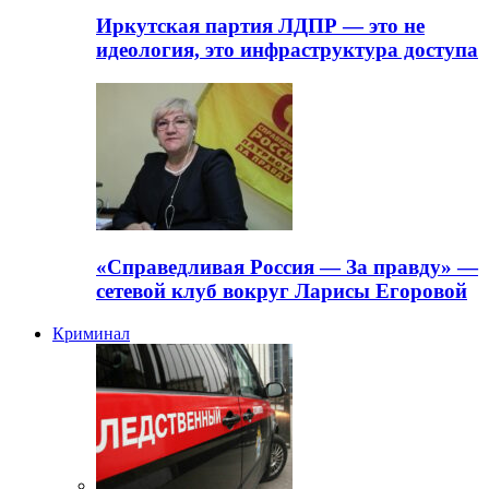
Иркутская партия ЛДПР — это не
идеология, это инфраструктура доступа
«Справедливая Россия — За правду» —
сетевой клуб вокруг Ларисы Егоровой
Криминал