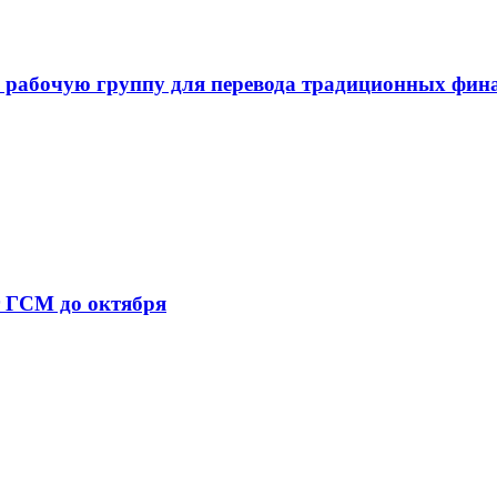
 рабочую группу для перевода традиционных фин
т ГСМ до октября