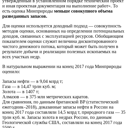
утвержденный в установленном порядке технический проект
и иная проектная документация на выполнение работ». То
есть оценка Минприроды
меньше совокупного объема
разведанных запасов.
Для оценки используется доходный подход — совокупность
методов оценки, основанных на определении потенциальных
доходов, связанных с эксплуатацией ресурсов. Обобщающим
показателем оценки служит величина дисконтированного
чистого денежного потока, который может быть получен в
результате добычи и реализации полезных ископаемых на
всех участках недр.
В натуральном выражении на конец 2017 года Минприроды
оценило:
Запасы нефти — в 9,04 млрд т;
Газа — в 14,47 трлн куб. м;
Золота — в 1407 т;
Алмазов — в 375 млн метрических каратов.
Для сравнения, по данным британской BP (статистический
ежегодник–2018), доказанные запасы нефти в России на
конец 2017 года составляли 14,5 млрд т, природного газа — 35
трлн куб. м. Запасы золота в недрах России, по данным
Геологической службы США, составляли на конец 2017 года
5500 т.