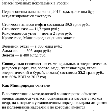
запасы полезных ископаемых в России.
Первая оценка дана на конец 2017 года, далее она будет
актуализироваться ежегодно.
Стоимость запасов
нефти
составила 39,6 трлн руб.;
Стоимость
газа
— 11,3 трлн руб.;
Коксующегося
угля
— почти 2 трлн руб.
Кроме того, Минприроды оценило запасы:
Железной
руды
— в 808 млрд руб.;
Алмазов
— в 505 млрд руб.;
Золота
— в 480 млрд руб.
Совокупная стоимость
всех минеральных и энергетических
ресурсов (нефть, газ, золото, медь, железная руда, уголь
энергетический и бурый, алмазы) составила
55,2 трлн руб
.,
или 60% ВВП за 2017 год.
Как Минприроды считало
В соответствии с методологией министерства объектом
оценки являются «запасы, оцениваемые в разрезе участков
недр, на которые в установленном порядке
выдана лицензия
на пользование недрами
и по которым имеются