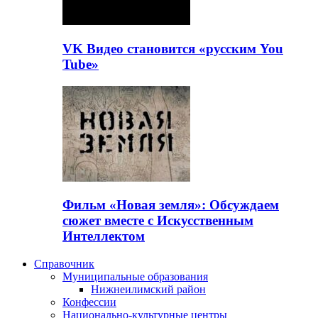
VK Видео становится «русским You
Tube»
Фильм «Новая земля»: Обсуждаем
сюжет вместе с Искусственным
Интеллектом
Справочник
Муниципальные образования
Нижнеилимский район
Конфессии
Национально-культурные центры