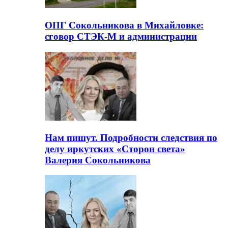
ОПГ Сокольникова в Михайловке:
сговор СТЭК-М и администрации
Нам пишут. Подробности следствия по
делу иркутских «Сторон света»
Валерия Сокольникова