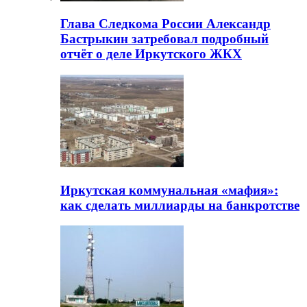
Глава Следкома России Александр
Бастрыкин затребовал подробный
отчёт о деле Иркутского ЖКХ
Иркутская коммунальная «мафия»:
как сделать миллиарды на банкротстве