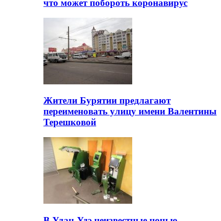
что может побороть коронавирус
Жители Бурятии предлагают
переименовать улицу имени Валентины
Терешковой
В Улан-Удэ неизвестные ночью