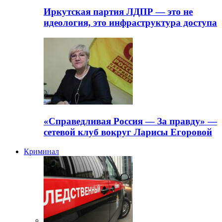
Иркутская партия ЛДПР — это не
идеология, это инфраструктура доступа
«Справедливая Россия — За правду» —
сетевой клуб вокруг Ларисы Егоровой
Криминал