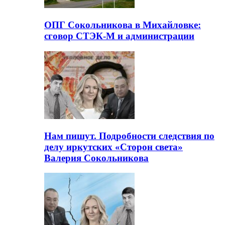
ОПГ Сокольникова в Михайловке:
сговор СТЭК-М и администрации
Нам пишут. Подробности следствия по
делу иркутских «Сторон света»
Валерия Сокольникова