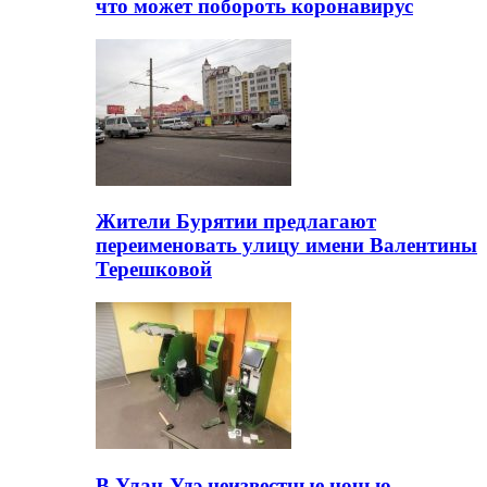
что может побороть коронавирус
Жители Бурятии предлагают
переименовать улицу имени Валентины
Терешковой
В Улан-Удэ неизвестные ночью