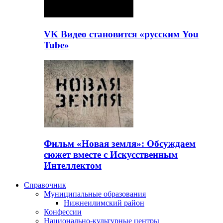
VK Видео становится «русским You
Tube»
Фильм «Новая земля»: Обсуждаем
сюжет вместе с Искусственным
Интеллектом
Справочник
Муниципальные образования
Нижнеилимский район
Конфессии
Национально-культурные центры