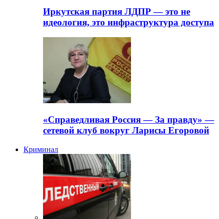
Иркутская партия ЛДПР — это не
идеология, это инфраструктура доступа
«Справедливая Россия — За правду» —
сетевой клуб вокруг Ларисы Егоровой
Криминал