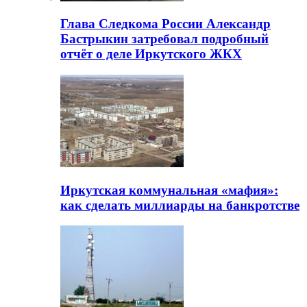
Глава Следкома России Александр
Бастрыкин затребовал подробный
отчёт о деле Иркутского ЖКХ
Иркутская коммунальная «мафия»:
как сделать миллиарды на банкротстве