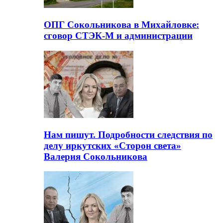
ОПГ Сокольникова в Михайловке:
сговор СТЭК-М и администрации
Нам пишут. Подробности следствия по
делу иркутских «Сторон света»
Валерия Сокольникова