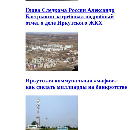
Глава Следкома России Александр
Бастрыкин затребовал подробный
отчёт о деле Иркутского ЖКХ
Иркутская коммунальная «мафия»:
как сделать миллиарды на банкротстве