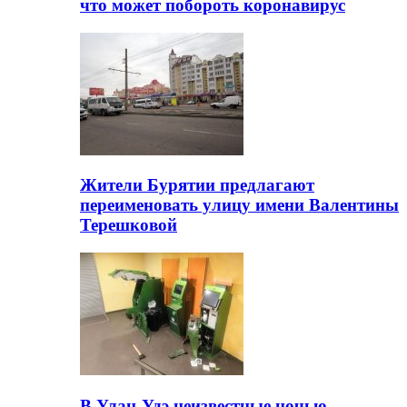
что может побороть коронавирус
Жители Бурятии предлагают
переименовать улицу имени Валентины
Терешковой
В Улан-Удэ неизвестные ночью