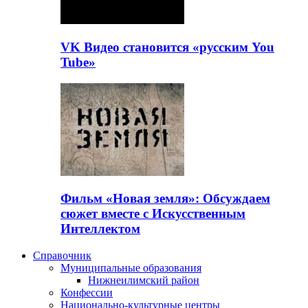
VK Видео становится «русским You
Tube»
Фильм «Новая земля»: Обсуждаем
сюжет вместе с Искусственным
Интеллектом
Справочник
Муниципальные образования
Нижнеилимский район
Конфессии
Национально-культурные центры