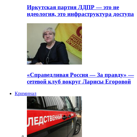
Иркутская партия ЛДПР — это не
идеология, это инфраструктура доступа
«Справедливая Россия — За правду» —
сетевой клуб вокруг Ларисы Егоровой
Криминал