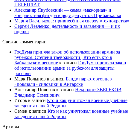
ПЕРЕПЛАТ
Александр Якубовский — самая «мажорная» и
конфликтная фигура в ряду депутатов Прибайкалья
Мария Василькова: привнесённая сверху «технократка»
Сергей Левченко: деятельность и заявления — и их
оценка
Свежие комментарии
ГосДума приняла закон об использовании армии за
рубежом. Степени тревожности | Кто есть кто в
Байкальском регионе
к записи
ГосДума приняла закон
об использовании армии за рубежом для защиты
россиян
Марк Полынов
к записи
Банду наркоторговцев
«повязали» силовики в Ангарске
Александр Полозов
к записи
Некролог: ЗВЕРЬКОВ
Владимир Семенович
Игорь
к записи
Кто и как уничтожал военные учебные
заведения нашей Родины
Семен
к записи
Кто и как уничтожал военные учебные
заведения нашей Родины
Архивы