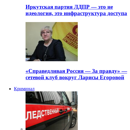
Иркутская партия ЛДПР — это не
идеология, это инфраструктура доступа
«Справедливая Россия — За правду» —
сетевой клуб вокруг Ларисы Егоровой
Криминал