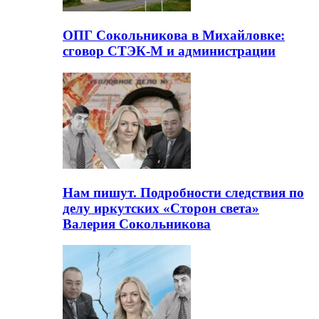
ОПГ Сокольникова в Михайловке:
сговор СТЭК-М и администрации
Нам пишут. Подробности следствия по
делу иркутских «Сторон света»
Валерия Сокольникова