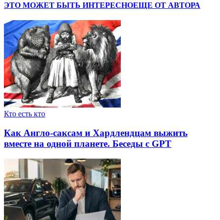
ЭТО МОЖЕТ БЫТЬ ИНТЕРЕСНО
ЕЩЕ ОТ АВТОРА
Кто есть кто
Как Англо-саксам и Хардлендцам выжить
вместе на одной планете. Беседы с GPT