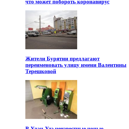
что может побороть коронавирус
Жители Бурятии предлагают
переименовать улицу имени Валентины
Терешковой
В Улан-Удэ неизвестные ночью