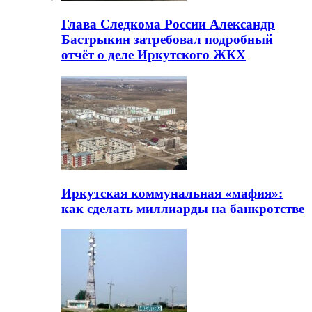
Глава Следкома России Александр
Бастрыкин затребовал подробный
отчёт о деле Иркутского ЖКХ
Иркутская коммунальная «мафия»:
как сделать миллиарды на банкротстве