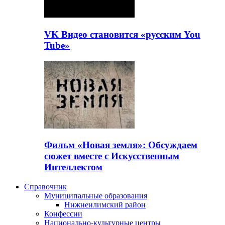
VK Видео становится «русским You
Tube»
Фильм «Новая земля»: Обсуждаем
сюжет вместе с Искусственным
Интеллектом
Справочник
Муниципальные образования
Нижнеилимский район
Конфессии
Национально-культурные центры