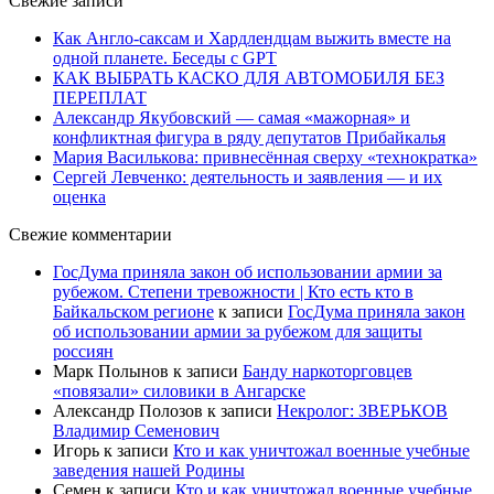
Свежие записи
Как Англо-саксам и Хардлендцам выжить вместе на
одной планете. Беседы с GPT
КАК ВЫБРАТЬ КАСКО ДЛЯ АВТОМОБИЛЯ БЕЗ
ПЕРЕПЛАТ
Александр Якубовский — самая «мажорная» и
конфликтная фигура в ряду депутатов Прибайкалья
Мария Василькова: привнесённая сверху «технократка»
Сергей Левченко: деятельность и заявления — и их
оценка
Свежие комментарии
ГосДума приняла закон об использовании армии за
рубежом. Степени тревожности | Кто есть кто в
Байкальском регионе
к записи
ГосДума приняла закон
об использовании армии за рубежом для защиты
россиян
Марк Полынов
к записи
Банду наркоторговцев
«повязали» силовики в Ангарске
Александр Полозов
к записи
Некролог: ЗВЕРЬКОВ
Владимир Семенович
Игорь
к записи
Кто и как уничтожал военные учебные
заведения нашей Родины
Семен
к записи
Кто и как уничтожал военные учебные