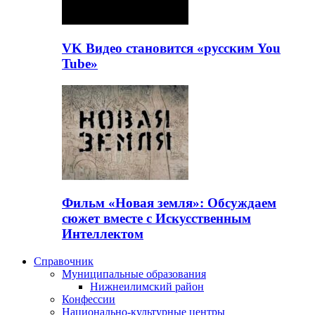
VK Видео становится «русским You
Tube»
Фильм «Новая земля»: Обсуждаем
сюжет вместе с Искусственным
Интеллектом
Справочник
Муниципальные образования
Нижнеилимский район
Конфессии
Национально-культурные центры