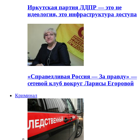
Иркутская партия ЛДПР — это не
идеология, это инфраструктура доступа
«Справедливая Россия — За правду» —
сетевой клуб вокруг Ларисы Егоровой
Криминал