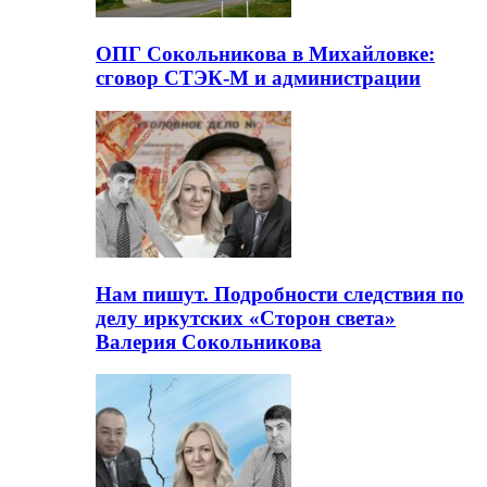
ОПГ Сокольникова в Михайловке:
сговор СТЭК-М и администрации
Нам пишут. Подробности следствия по
делу иркутских «Сторон света»
Валерия Сокольникова