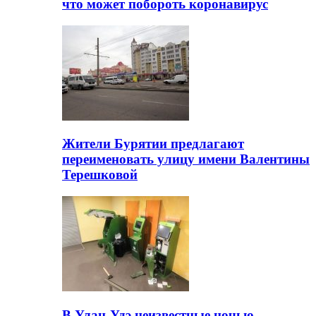
что может побороть коронавирус
Жители Бурятии предлагают
переименовать улицу имени Валентины
Терешковой
В Улан-Удэ неизвестные ночью