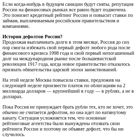
Если когда-нибудь в будущем санкции будут сняты, репутация
России на финансовых рынках все равно будет подмочена.
Это понизит кредитный рейтинг России и повысит ставки по
займам, выплачиваемым российским правительством и
компаниями.
История дефолтов России?
Продолжая выплачивать долги в этом месяце, Россия до сих
пор смогла избежать свой первый дефолт любого рода после
финансового кризиса 1998 года и свой первый непогашенный
долг на международном рынке после большевистской
революции 1917 года, когда новое правительство отказалось
признать обязательства царской эпохи заимствований.
На этой неделе Москва повысила ставки, предложив на
следующей неделе произвести платеж по облигациям на 2
миллиарда долларов — крупнейший в году — в рублях, а не в
долларах.
Пока Россия не принуждает брать рубли тех, кто не хочет, это
обычно не считается дефолтом, но она идет по натянутому
канату. Ситуация усложняется тем, что основные
рейтинговые агентства были вынуждены отозвать свои
рейтинги России и поэтому не объявят дефолт, что бы ни
случилось.