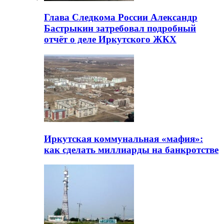
Глава Следкома России Александр
Бастрыкин затребовал подробный
отчёт о деле Иркутского ЖКХ
Иркутская коммунальная «мафия»:
как сделать миллиарды на банкротстве