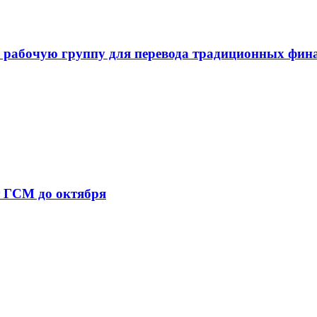
 рабочую группу для перевода традиционных фин
т ГСМ до октября