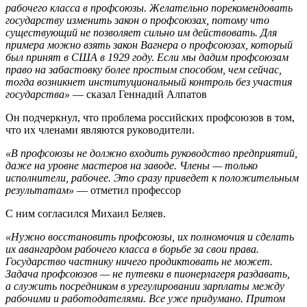
рабочего класса в профсоюзы. Желательно порекомендовать
государству изменить закон о профсоюзах, потому что
существующий не позволяет сильно им действовать. Для
примера можно взять закон Вагнера о профсоюзах, который
был принят в США в 1929 году. Если мы дадим профсоюзам
право на забастовку более простым способом, чем сейчас,
тогда возникнет институциональный контроль без участия
государства»
— сказал Геннадий Алпатов
Он подчеркнул, что проблема российских профсоюзов в том,
что их членами являются руководители.
«В профсоюзы не должно входить руководство предприятий,
даже на уровне мастеров на заводе. Члены — только
исполнители, рабочее. Это сразу приведет к положительным
результатам»
— отметил профессор
С ним согласился Михаил Беляев.
«Нужно восстановить профсоюзы, их полномочия и сделать
их авангардом рабочего класса в борьбе за свои права.
Государство частнику ничего продиктовать не может.
Задача профсоюзов — не путевки в пионерлагеря раздавать,
а служить посредником в урегулировании зарплаты между
рабочими и работодателями. Все уже придумано. Притом