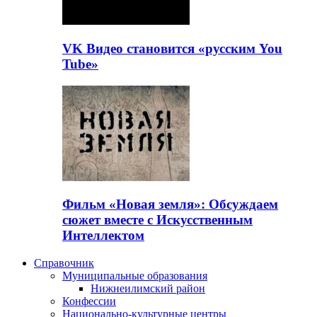
VK Видео становится «русским You
Tube»
Фильм «Новая земля»: Обсуждаем
сюжет вместе с Искусственным
Интеллектом
Справочник
Муниципальные образования
Нижнеилимский район
Конфессии
Национально-культурные центры