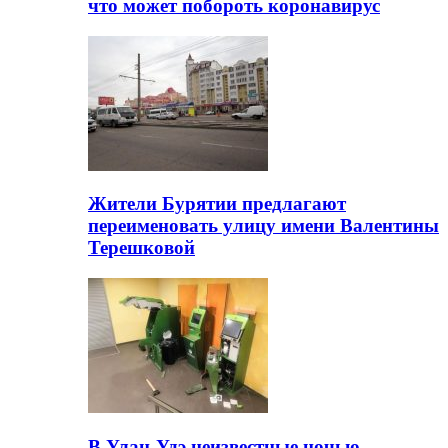
что может побороть коронавирус
Жители Бурятии предлагают
переименовать улицу имени Валентины
Терешковой
В Улан-Удэ неизвестные ночью