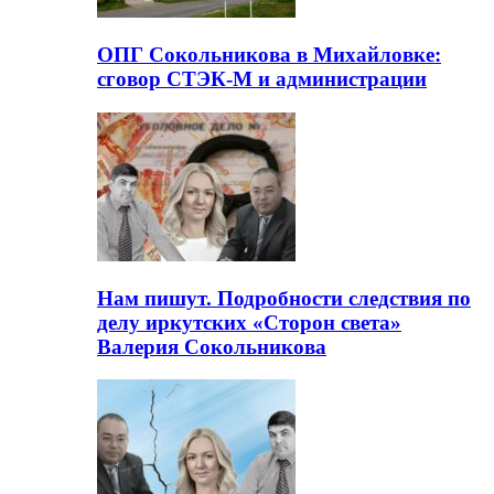
ОПГ Сокольникова в Михайловке:
сговор СТЭК-М и администрации
Нам пишут. Подробности следствия по
делу иркутских «Сторон света»
Валерия Сокольникова