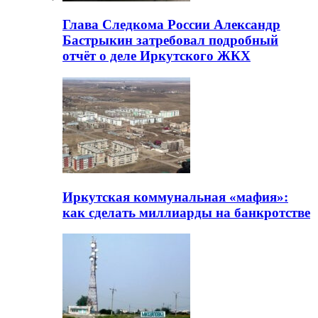
Глава Следкома России Александр
Бастрыкин затребовал подробный
отчёт о деле Иркутского ЖКХ
Иркутская коммунальная «мафия»:
как сделать миллиарды на банкротстве