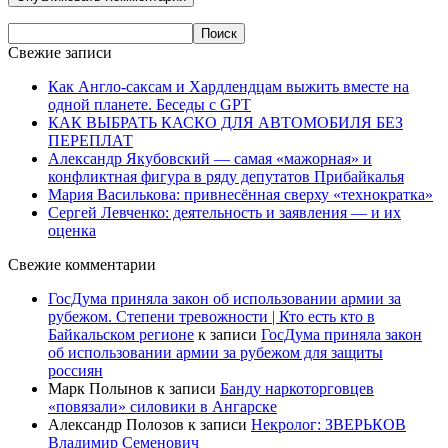
Свежие записи
Как Англо-саксам и Хардлендцам выжить вместе на
одной планете. Беседы с GPT
КАК ВЫБРАТЬ КАСКО ДЛЯ АВТОМОБИЛЯ БЕЗ
ПЕРЕПЛАТ
Александр Якубовский — самая «мажорная» и
конфликтная фигура в ряду депутатов Прибайкалья
Мария Василькова: привнесённая сверху «технократка»
Сергей Левченко: деятельность и заявления — и их
оценка
Свежие комментарии
ГосДума приняла закон об использовании армии за
рубежом. Степени тревожности | Кто есть кто в
Байкальском регионе
к записи
ГосДума приняла закон
об использовании армии за рубежом для защиты
россиян
Марк Полынов
к записи
Банду наркоторговцев
«повязали» силовики в Ангарске
Александр Полозов
к записи
Некролог: ЗВЕРЬКОВ
Владимир Семенович