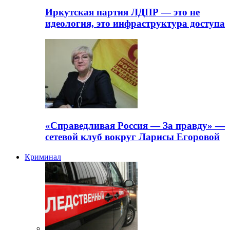
Иркутская партия ЛДПР — это не
идеология, это инфраструктура доступа
«Справедливая Россия — За правду» —
сетевой клуб вокруг Ларисы Егоровой
Криминал