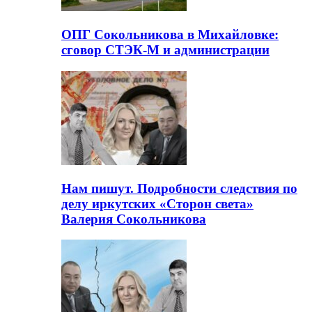
ОПГ Сокольникова в Михайловке:
сговор СТЭК-М и администрации
Нам пишут. Подробности следствия по
делу иркутских «Сторон света»
Валерия Сокольникова