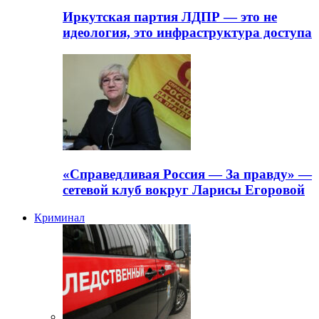
Иркутская партия ЛДПР — это не
идеология, это инфраструктура доступа
«Справедливая Россия — За правду» —
сетевой клуб вокруг Ларисы Егоровой
Криминал