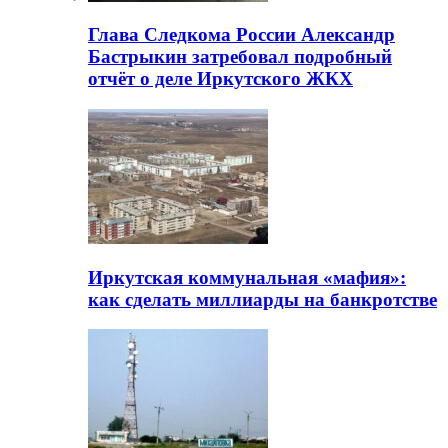
Глава Следкома России Александр
Бастрыкин затребовал подробный
отчёт о деле Иркутского ЖКХ
Иркутская коммунальная «мафия»:
как сделать миллиарды на банкротстве