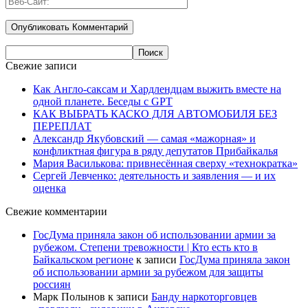
Свежие записи
Как Англо-саксам и Хардлендцам выжить вместе на
одной планете. Беседы с GPT
КАК ВЫБРАТЬ КАСКО ДЛЯ АВТОМОБИЛЯ БЕЗ
ПЕРЕПЛАТ
Александр Якубовский — самая «мажорная» и
конфликтная фигура в ряду депутатов Прибайкалья
Мария Василькова: привнесённая сверху «технократка»
Сергей Левченко: деятельность и заявления — и их
оценка
Свежие комментарии
ГосДума приняла закон об использовании армии за
рубежом. Степени тревожности | Кто есть кто в
Байкальском регионе
к записи
ГосДума приняла закон
об использовании армии за рубежом для защиты
россиян
Марк Полынов
к записи
Банду наркоторговцев