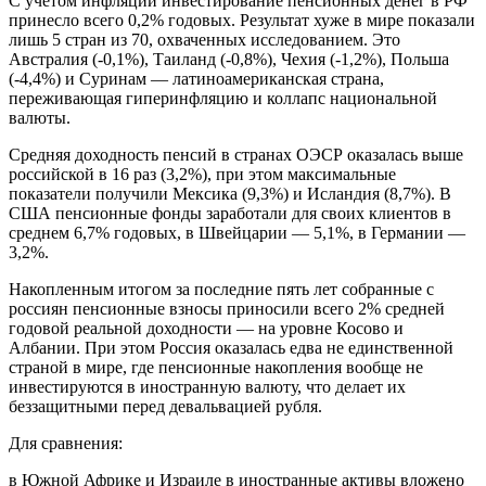
С учетом инфляции инвестирование пенсионных денег в РФ
принесло всего 0,2% годовых. Результат хуже в мире показали
лишь 5 стран из 70, охваченных исследованием. Это
Австралия (-0,1%), Таиланд (-0,8%), Чехия (-1,2%), Польша
(-4,4%) и Суринам — латиноамериканская страна,
переживающая гиперинфляцию и коллапс национальной
валюты.
Средняя доходность пенсий в странах ОЭСР оказалась выше
российской в 16 раз (3,2%), при этом максимальные
показатели получили Мексика (9,3%) и Исландия (8,7%). В
США пенсионные фонды заработали для своих клиентов в
среднем 6,7% годовых, в Швейцарии — 5,1%, в Германии —
3,2%.
Накопленным итогом за последние пять лет собранные с
россиян пенсионные взносы приносили всего 2% средней
годовой реальной доходности — на уровне Косово и
Албании. При этом Россия оказалась едва не единственной
страной в мире, где пенсионные накопления вообще не
инвестируются в иностранную валюту, что делает их
беззащитными перед девальвацией рубля.
Для сравнения:
в Южной Африке и Израиле в иностранные активы вложено