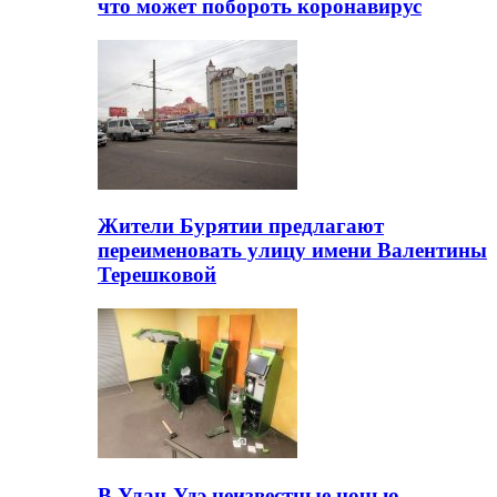
что может побороть коронавирус
Жители Бурятии предлагают
переименовать улицу имени Валентины
Терешковой
В Улан-Удэ неизвестные ночью