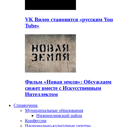
VK Видео становится «русским You
Tube»
Фильм «Новая земля»: Обсуждаем
сюжет вместе с Искусственным
Интеллектом
Справочник
Муниципальные образования
Нижнеилимский район
Конфессии
Национально-культурные центры