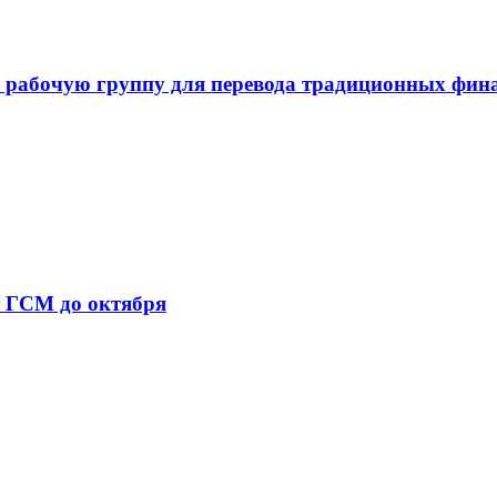
 рабочую группу для перевода традиционных фин
т ГСМ до октября