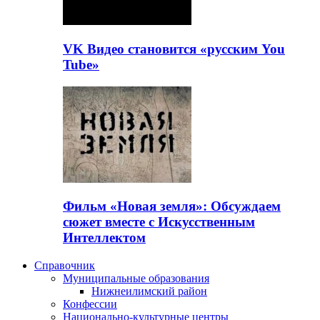
VK Видео становится «русским You
Tube»
Фильм «Новая земля»: Обсуждаем
сюжет вместе с Искусственным
Интеллектом
Справочник
Муниципальные образования
Нижнеилимский район
Конфессии
Национально-культурные центры