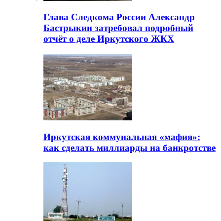
Глава Следкома России Александр
Бастрыкин затребовал подробный
отчёт о деле Иркутского ЖКХ
Иркутская коммунальная «мафия»:
как сделать миллиарды на банкротстве