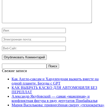
Свежие записи
Как Англо-саксам и Хардлендцам выжить вместе на
одной планете. Беседы с GPT
КАК ВЫБРАТЬ КАСКО ДЛЯ АВТОМОБИЛЯ БЕЗ
ПЕРЕПЛАТ
Александр Якубовский — самая «мажорная» и
конфликтная фигура в ряду депутатов Прибайкалья
Мария Василькова: привнесённая сверху «технократка»