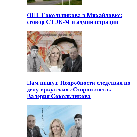
ОПГ Сокольникова в Михайловке:
сговор СТЭК-М и администрации
Нам пишут. Подробности следствия по
делу иркутских «Сторон света»
Валерия Сокольникова