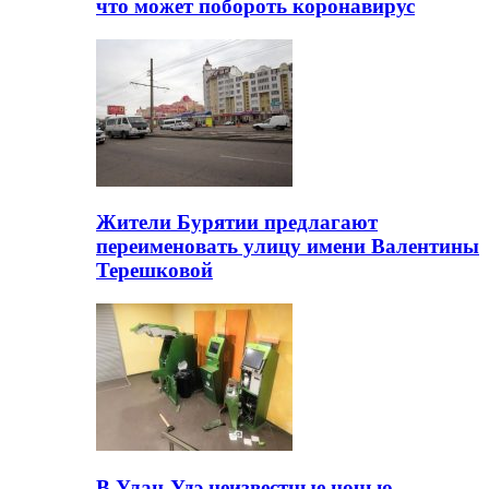
что может побороть коронавирус
Жители Бурятии предлагают
переименовать улицу имени Валентины
Терешковой
В Улан-Удэ неизвестные ночью