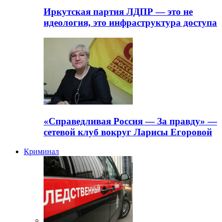
Иркутская партия ЛДПР — это не
идеология, это инфраструктура доступа
«Справедливая Россия — За правду» —
сетевой клуб вокруг Ларисы Егоровой
Криминал