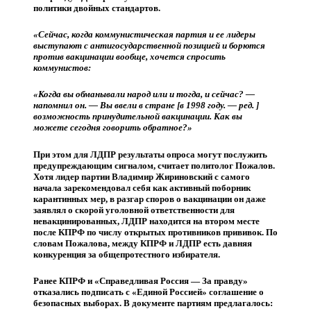
политики двойных стандартов.
«Сейчас, когда коммунистическая партия и ее лидеры
выступают с антигосударственной позицией и борются
против вакцинации вообще, хочется спросить
коммунистов:
«Когда вы обманывали народ или и тогда, и сейчас? —
напомнил он. — Вы ввели в стране [в 1998 году. — ред. ]
возможность принудительной вакцинации. Как вы
можете сегодня говорить обратное?»
При этом для ЛДПР результаты опроса могут послужить
предупреждающим сигналом, считает политолог Пожалов.
Хотя лидер партии Владимир Жириновский с самого
начала зарекомендовал себя как активный поборник
карантинных мер, в разгар споров о вакцинации он даже
заявлял о скорой уголовной ответственности для
невакцинированных, ЛДПР находится на втором месте
после КПРФ по числу открытых противников прививок. По
словам Пожалова, между КПРФ и ЛДПР есть давняя
конкуренция за общепротестного избирателя.
Ранее КПРФ и «Справедливая Россия — За правду»
отказались подписать с «Единой Россией» соглашение о
безопасных выборах. В документе партиям предлагалось: