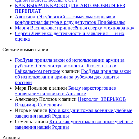
КАК ВЫБРАТЬ КАСКО ДЛЯ АВТОМОБИЛЯ БЕЗ
ПЕРЕПЛАТ
Александр Якубовский — самая «мажорная» и
конфликтная фигура в ряду депутатов Прибайкалья
Мария Василькова: привнесённая сверху «технократка»
Сергей Левченко: деятельность и заявления — и их
оценка
Свежие комментарии
ГосДума приняла закон об использовании армии за
рубежом. Степени тревожности | Кто есть кто в
Байкальском регионе
к записи
ГосДума приняла закон
об использовании армии за рубежом для защиты
россиян
Марк Полынов
к записи
Банду наркоторговцев
«повязали» силовики в Ангарске
Александр Полозов
к записи
Некролог: ЗВЕРЬКОВ
Владимир Семенович
Игорь
к записи
Кто и как уничтожал военные учебные
заведения нашей Родины
Семен
к записи
Кто и как уничтожал военные учебные
заведения нашей Родины
Архивы