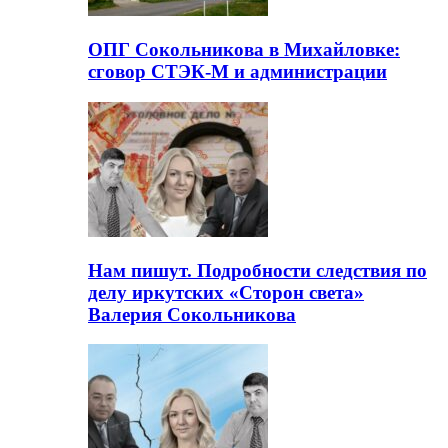
ОПГ Сокольникова в Михайловке:
сговор СТЭК-М и администрации
Нам пишут. Подробности следствия по
делу иркутских «Сторон света»
Валерия Сокольникова