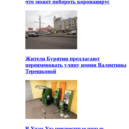
что может побороть коронавирус
Жители Бурятии предлагают
переименовать улицу имени Валентины
Терешковой
В Улан-Удэ неизвестные ночью