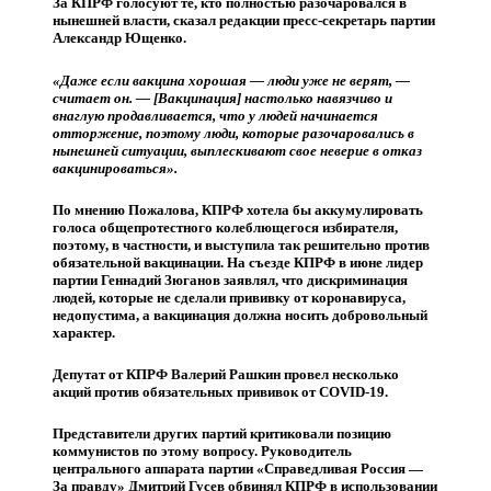
За КПРФ голосуют те, кто полностью разочаровался в
нынешней власти, сказал редакции пресс-секретарь партии
Александр Ющенко.
«Даже если вакцина хорошая — люди уже не верят, —
считает он. — [Вакцинация] настолько навязчиво и
внаглую продавливается, что у людей начинается
отторжение, поэтому люди, которые разочаровались в
нынешней ситуации, выплескивают свое неверие в отказ
вакцинироваться».
По мнению Пожалова, КПРФ хотела бы аккумулировать
голоса общепротестного колеблющегося избирателя,
поэтому, в частности, и выступила так решительно против
обязательной вакцинации. На съезде КПРФ в июне лидер
партии Геннадий Зюганов заявлял, что дискриминация
людей, которые не сделали прививку от коронавируса,
недопустима, а вакцинация должна носить добровольный
характер.
Депутат от КПРФ Валерий Рашкин провел несколько
акций против обязательных прививок от COVID-19.
Представители других партий критиковали позицию
коммунистов по этому вопросу. Руководитель
центрального аппаратa партии «Справедливая Россия —
За правду» Дмитрий Гусев обвинял КПРФ в использовании