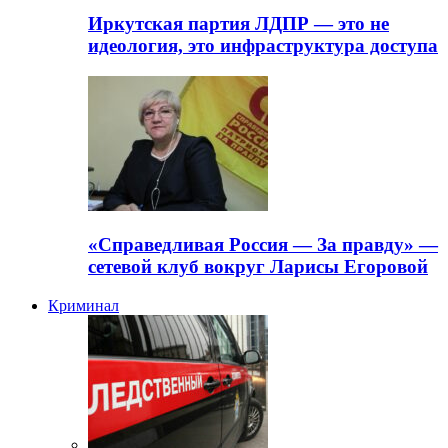
Иркутская партия ЛДПР — это не
идеология, это инфраструктура доступа
«Справедливая Россия — За правду» —
сетевой клуб вокруг Ларисы Егоровой
Криминал