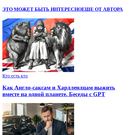
ЭТО МОЖЕТ БЫТЬ ИНТЕРЕСНО
ЕЩЕ ОТ АВТОРА
Кто есть кто
Как Англо-саксам и Хардлендцам выжить
вместе на одной планете. Беседы с GPT