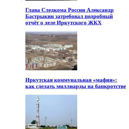
Глава Следкома России Александр
Бастрыкин затребовал подробный
отчёт о деле Иркутского ЖКХ
Иркутская коммунальная «мафия»:
как сделать миллиарды на банкротстве