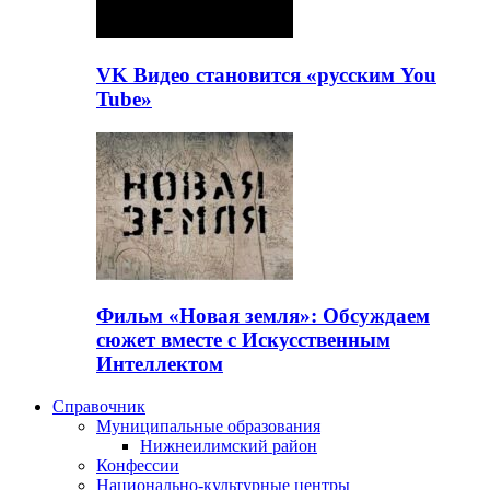
VK Видео становится «русским You
Tube»
Фильм «Новая земля»: Обсуждаем
сюжет вместе с Искусственным
Интеллектом
Справочник
Муниципальные образования
Нижнеилимский район
Конфессии
Национально-культурные центры