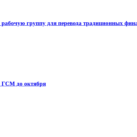
 рабочую группу для перевода традиционных фин
т ГСМ до октября