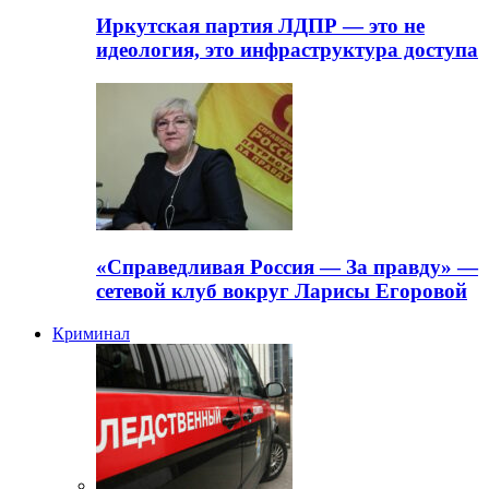
Иркутская партия ЛДПР — это не
идеология, это инфраструктура доступа
«Справедливая Россия — За правду» —
сетевой клуб вокруг Ларисы Егоровой
Криминал