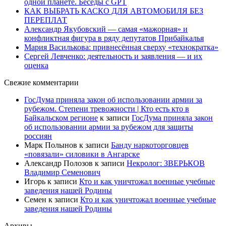
одной планете. Беседы с GPT
КАК ВЫБРАТЬ КАСКО ДЛЯ АВТОМОБИЛЯ БЕЗ
ПЕРЕПЛАТ
Александр Якубовский — самая «мажорная» и
конфликтная фигура в ряду депутатов Прибайкалья
Мария Василькова: привнесённая сверху «технократка»
Сергей Левченко: деятельность и заявления — и их
оценка
Свежие комментарии
ГосДума приняла закон об использовании армии за
рубежом. Степени тревожности | Кто есть кто в
Байкальском регионе
к записи
ГосДума приняла закон
об использовании армии за рубежом для защиты
россиян
Марк Полынов
к записи
Банду наркоторговцев
«повязали» силовики в Ангарске
Александр Полозов
к записи
Некролог: ЗВЕРЬКОВ
Владимир Семенович
Игорь
к записи
Кто и как уничтожал военные учебные
заведения нашей Родины
Семен
к записи
Кто и как уничтожал военные учебные
заведения нашей Родины
Архивы