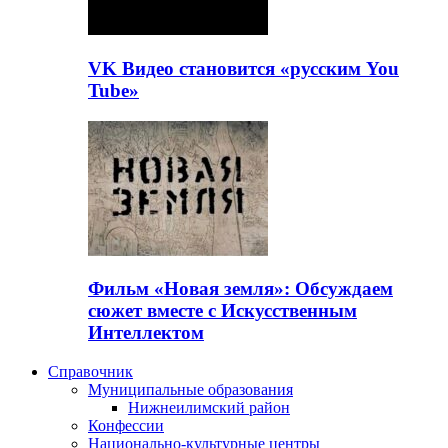
VK Видео становится «русским You
Tube»
Фильм «Новая земля»: Обсуждаем
сюжет вместе с Искусственным
Интеллектом
Справочник
Муниципальные образования
Нижнеилимский район
Конфессии
Национально-культурные центры