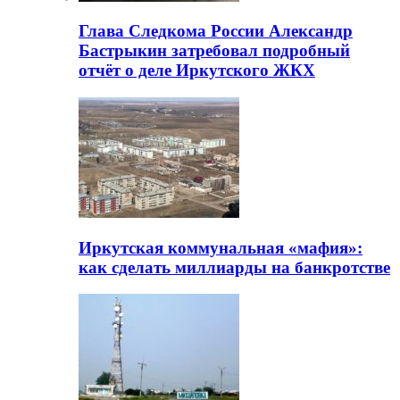
Глава Следкома России Александр
Бастрыкин затребовал подробный
отчёт о деле Иркутского ЖКХ
Иркутская коммунальная «мафия»:
как сделать миллиарды на банкротстве