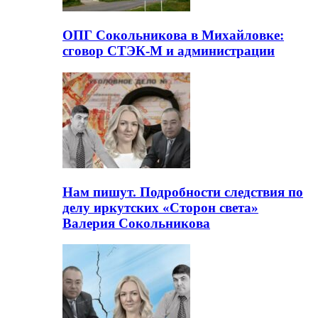
ОПГ Сокольникова в Михайловке:
сговор СТЭК-М и администрации
Нам пишут. Подробности следствия по
делу иркутских «Сторон света»
Валерия Сокольникова