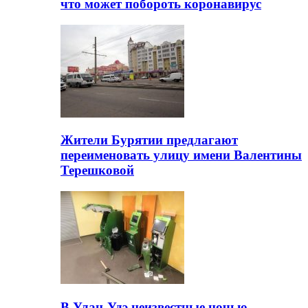
что может побороть коронавирус
Жители Бурятии предлагают
переименовать улицу имени Валентины
Терешковой
В Улан-Удэ неизвестные ночью