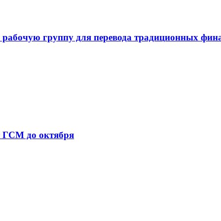
 рабочую группу для перевода традиционных фин
т ГСМ до октября