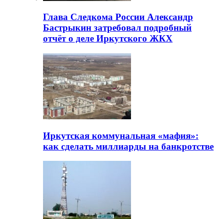
Глава Следкома России Александр
Бастрыкин затребовал подробный
отчёт о деле Иркутского ЖКХ
Иркутская коммунальная «мафия»:
как сделать миллиарды на банкротстве