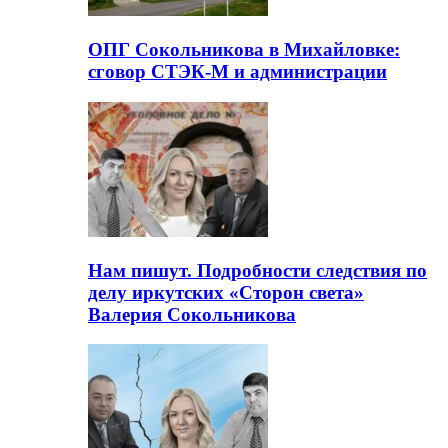
ОПГ Сокольникова в Михайловке:
сговор СТЭК-М и администрации
Нам пишут. Подробности следствия по
делу иркутских «Сторон света»
Валерия Сокольникова