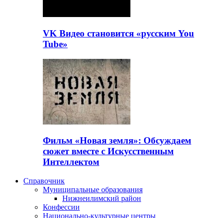
VK Видео становится «русским You
Tube»
Фильм «Новая земля»: Обсуждаем
сюжет вместе с Искусственным
Интеллектом
Справочник
Муниципальные образования
Нижнеилимский район
Конфессии
Национально-культурные центры