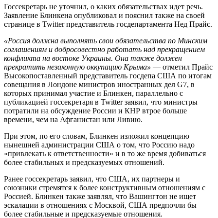
Госсекретарь не уточнил, о каких обязательствах идет речь.
Заявление Блинкена опубликовал и пояснил также на своей
странице в Twitter представитель госдепартамента Нед Прайс.
«Россия должна выполнять свои обязательства по Минским
соглашениям и добросовестно работать над прекращением
конфликта на востоке Украины. Она также должен
прекратить незаконную оккупацию Крыма»
— отметил Прайс
Высокопоставленный представитель госдепа США по итогам
совещания в Лондоне министров иностранных дел G7, в
которых принимал участие и Блинкен, параллельно с
публикацией госсекретаря в Twitter заявил, что министры
потратили на обсуждение России и КНР втрое больше
времени, чем на Афганистан или Ливию.
При этом, по его словам, Блинкен изложил концепцию
нынешней администрации США о том, что Россию надо
«привлекать к ответственности» и в то же время добиваться
более стабильных и предсказуемых отношений.
Ранее госсекретарь заявил, что США, их партнеры и
союзники стремятся к более конструктивным отношениям с
Россией. Блинкен также заявлял, что Вашингтон не ищет
эскалации в отношениях с Москвой, США предпочли бы
более стабильные и предсказуемые отношения.