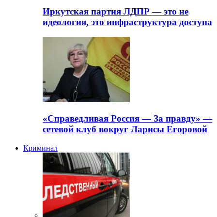
Иркутская партия ЛДПР — это не
идеология, это инфраструктура доступа
«Справедливая Россия — За правду» —
сетевой клуб вокруг Ларисы Егоровой
Криминал