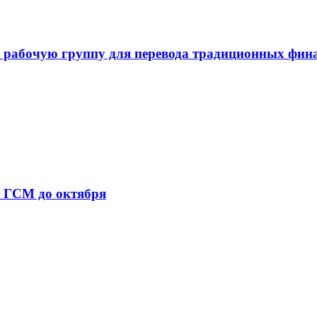
 рабочую группу для перевода традиционных фин
т ГСМ до октября