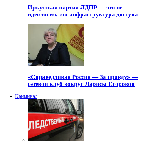
Иркутская партия ЛДПР — это не
идеология, это инфраструктура доступа
«Справедливая Россия — За правду» —
сетевой клуб вокруг Ларисы Егоровой
Криминал