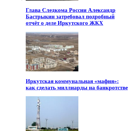
Глава Следкома России Александр
Бастрыкин затребовал подробный
отчёт о деле Иркутского ЖКХ
Иркутская коммунальная «мафия»:
как сделать миллиарды на банкротстве