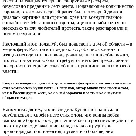
России на улицы» теперь не говорят даже ресурсы,
безусловно преданные делу бунта. Подавляющее большинство
городов, в которых неделей ранее был некоторый движ и
делалась картинка для стримов, хранили возмутительное
спокойствие. Мегаполисы, где традиционно набирается по
несколько тысяч любителей протеста, также разочаровали и
ничем не удивили.
Настоящий итог, пожалуй, был подведен в другой области – в
медиасфере. Российский медиакласс, обычно склонный
изящно негодовать по поводу родины, внезапно обнаружил,
что его приватизировала и требует от него беспрекословной
покорности специфическая община принципиальных врагов
власти.
Скорее неожиданно для себя центральной фигурой политической жизни
стал комический куплетист С. Слепаков, автор множества песен о том,
как в России дурно жить, как в ней воровата власть и как неуютна
общая ситуация.
Напомним для тех, кто не следил. Куплетист написал и
опубликовал в своей инсте стих о том, что воины добра,
вышедшие бороть государственное зло на российские улицы и
по этому поводу начавшие нападать на сотрудников
правопорядка и оппонентов, пугают его больше, чем