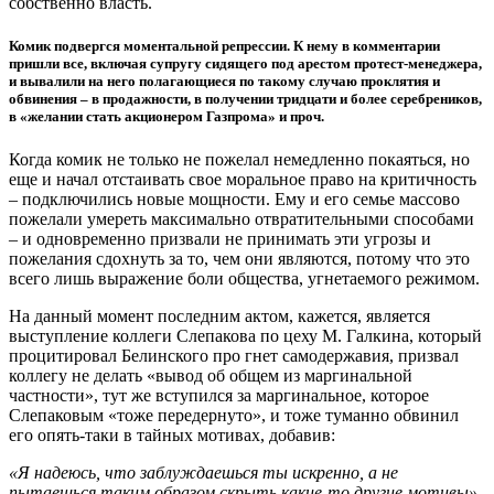
собственно власть.
Комик подвергся моментальной репрессии. К нему в комментарии
пришли все, включая супругу сидящего под арестом протест-менеджера,
и вывалили на него полагающиеся по такому случаю проклятия и
обвинения – в продажности, в получении тридцати и более серебреников,
в «желании стать акционером Газпрома» и проч.
Когда комик не только не пожелал немедленно покаяться, но
еще и начал отстаивать свое моральное право на критичность
– подключились новые мощности. Ему и его семье массово
пожелали умереть максимально отвратительными способами
– и одновременно призвали не принимать эти угрозы и
пожелания сдохнуть за то, чем они являются, потому что это
всего лишь выражение боли общества, угнетаемого режимом.
На данный момент последним актом, кажется, является
выступление коллеги Слепакова по цеху М. Галкина, который
процитировал Белинского про гнет самодержавия, призвал
коллегу не делать «вывод об общем из маргинальной
частности», тут же вступился за маргинальное, которое
Слепаковым «тоже передернуто», и тоже туманно обвинил
его опять-таки в тайных мотивах, добавив:
«Я надеюсь, что заблуждаешься ты искренно, а не
пытаешься таким образом скрыть какие-то другие мотивы»