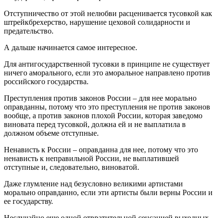
Отступничество от этой нелюбви расценивается тусовкой как
штрейкбрехерство, нарушение цеховой солидарности и
предательство.
А дальше начинается самое интересное.
Для антигосударственной тусовки в принципе не существует
ничего аморального, если это аморальное направлено против
российского государства.
Преступления против законов России – для нее морально
оправданны, потому что это преступления не против законов
вообще, а против законов плохой России, которая заведомо
виновата перед тусовкой, должна ей и не выплатила в
должном объеме отступные.
Ненависть к России – оправданна для нее, потому что это
ненависть к неправильной России, не выплатившей
отступные и, следовательно, виноватой.
Даже глумление над безусловно великими артистами
морально оправданно, если эти артисты были верны России и
ее государству.
Неслучайно еще одной отвратительной сенсацией выходных