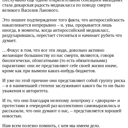
стала дикарская радость медиакласса по поводу смерти
великого Василия Ланового.
Это лишнее подтверждение того факта, что антироссийскость
накапливается непрерывно – и, увы, прорывается лишь
иногда, в моменты, когда антироссийский медиакласс,
раздухарившись, перестает стесняться и начинает рубить что
думает.
…Фокус в том, что все эти люди, довольно активно
желающие большинству из нас смерти, являются, говоря
биологически, облигатными (то есть обязательными)
паразитами: они не представляют себе своей жизни иначе,
кроме как при вымени каких-нибудь бюджетов.
И уже по этой причине они представляют собой группу риска
– и в наименьшей степени заслуживают какого бы то ни было
уважения и авторитета.
И то, что они благодаря нелепому лохотрону с «дворцом» и
протестами в очередной раз коллективно самовыразились и
рассказали, что они думают о нас, – представляется хорошей
новостью.
Нам всем полезно помнить, с кем мы имеем дело.