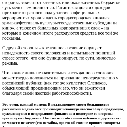
стороны, зависит от казенных или околоказенных бюджетов
чуть менее чем полностью. Гигантская доля их доходов
приходит от разного рода участия в официальных
мероприятиях уровня «день города/городская книжная
ярмарка/фестиваль культуры/государственные субсидии на
кино», а также от банальных корпоративных елок – на
которые в конечном итоге расходуются средства все той же
госказны.
С другой стороны – креативное сословие ощущает
ненадежность своего положения и испытывает понятный
стресс оттого, что оно функционирует, по сути, милостью
режима.
Что важно: лишь незначительная часть данного сословия
может твердо положиться на признание непосредственно у
российской публики (как тот же куплетист Слепаков,
объясняющий проклинающим его, что он зажиточен
благодаря своей жесткой работоспособности).
Это очень важный момент. В подавляющем своем большинстве
российский медиакласс производит неконкурентоспособную продукцию,
нуждающуюся в непрерывном финансовом подогреве со стороны
пресловутых бюджетов. Потому что собственно публика содержать его
не может и не хочет (это не тайна, просто об этом не принято говорить: