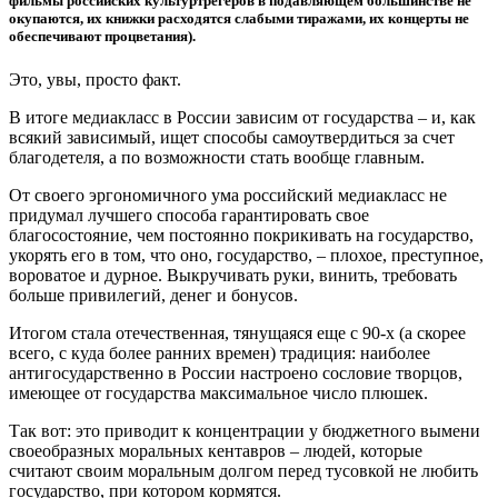
фильмы российских культуртрегеров в подавляющем большинстве не
окупаются, их книжки расходятся слабыми тиражами, их концерты не
обеспечивают процветания).
Это, увы, просто факт.
В итоге медиакласс в России зависим от государства – и, как
всякий зависимый, ищет способы самоутвердиться за счет
благодетеля, а по возможности стать вообще главным.
От своего эргономичного ума российский медиакласс не
придумал лучшего способа гарантировать свое
благосостояние, чем постоянно покрикивать на государство,
укорять его в том, что оно, государство, – плохое, преступное,
вороватое и дурное. Выкручивать руки, винить, требовать
больше привилегий, денег и бонусов.
Итогом стала отечественная, тянущаяся еще с 90-х (а скорее
всего, с куда более ранних времен) традиция: наиболее
антигосударственно в России настроено сословие творцов,
имеющее от государства максимальное число плюшек.
Так вот: это приводит к концентрации у бюджетного вымени
своеобразных моральных кентавров – людей, которые
считают своим моральным долгом перед тусовкой не любить
государство, при котором кормятся.