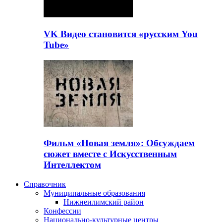
VK Видео становится «русским You
Tube»
Фильм «Новая земля»: Обсуждаем
сюжет вместе с Искусственным
Интеллектом
Справочник
Муниципальные образования
Нижнеилимский район
Конфессии
Национально-культурные центры