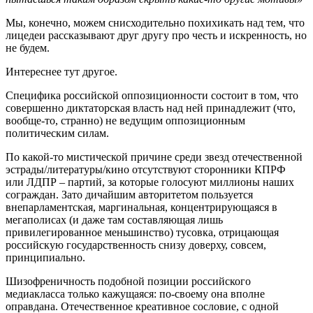
Мы, конечно, можем снисходительно похихикать над тем, что
лицедеи рассказывают друг другу про честь и искренность, но
не будем.
Интереснее тут другое.
Специфика российской оппозиционности состоит в том, что
совершенно диктаторская власть над ней принадлежит (что,
вообще-то, странно) не ведущим оппозиционным
политическим силам.
По какой-то мистической причине среди звезд отечественной
эстрады/литературы/кино отсутствуют сторонники КПРФ
или ЛДПР – партий, за которые голосуют миллионы наших
сограждан. Зато дичайшим авторитетом пользуется
внепарламентская, маргинальная, концентрирующаяся в
мегаполисах (и даже там составляющая лишь
привилегированное меньшинство) тусовка, отрицающая
российскую государственность снизу доверху, совсем,
принципиально.
Шизофреничность подобной позиции российского
медиакласса только кажущаяся: по-своему она вполне
оправдана. Отечественное креативное сословие, с одной