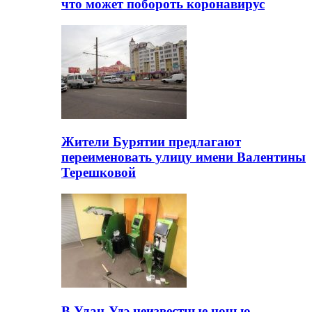
что может побороть коронавирус
Жители Бурятии предлагают
переименовать улицу имени Валентины
Терешковой
В Улан-Удэ неизвестные ночью