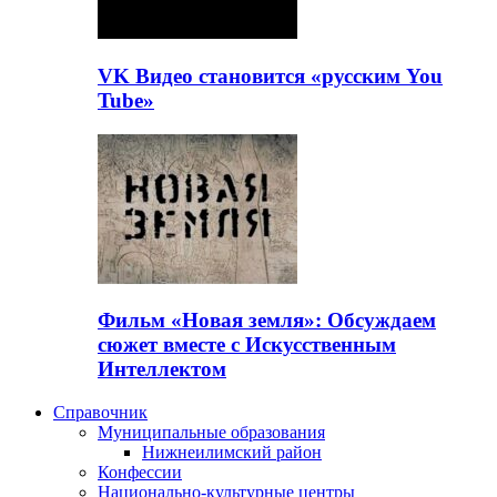
VK Видео становится «русским You
Tube»
Фильм «Новая земля»: Обсуждаем
сюжет вместе с Искусственным
Интеллектом
Справочник
Муниципальные образования
Нижнеилимский район
Конфессии
Национально-культурные центры