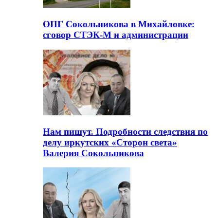
ОПГ Сокольникова в Михайловке:
сговор СТЭК-М и администрации
Нам пишут. Подробности следствия по
делу иркутских «Сторон света»
Валерия Сокольникова