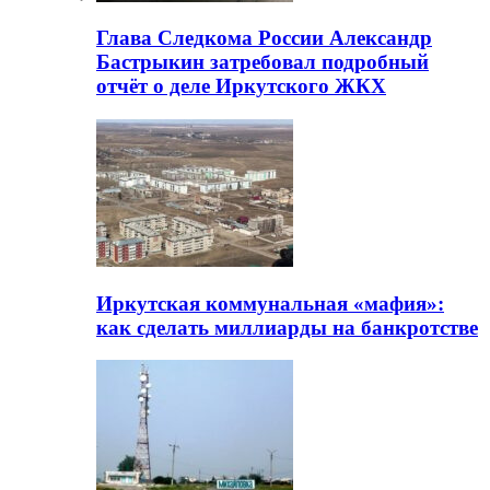
Глава Следкома России Александр
Бастрыкин затребовал подробный
отчёт о деле Иркутского ЖКХ
Иркутская коммунальная «мафия»:
как сделать миллиарды на банкротстве