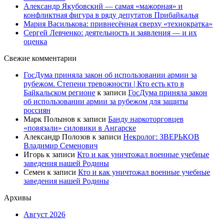
Александр Якубовский — самая «мажорная» и
конфликтная фигура в ряду депутатов Прибайкалья
Мария Василькова: привнесённая сверху «технократка»
Сергей Левченко: деятельность и заявления — и их
оценка
Свежие комментарии
ГосДума приняла закон об использовании армии за
рубежом. Степени тревожности | Кто есть кто в
Байкальском регионе
к записи
ГосДума приняла закон
об использовании армии за рубежом для защиты
россиян
Марк Полынов
к записи
Банду наркоторговцев
«повязали» силовики в Ангарске
Александр Полозов
к записи
Некролог: ЗВЕРЬКОВ
Владимир Семенович
Игорь
к записи
Кто и как уничтожал военные учебные
заведения нашей Родины
Семен
к записи
Кто и как уничтожал военные учебные
заведения нашей Родины
Архивы
Август 2026