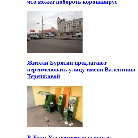
что может побороть коронавирус
Жители Бурятии предлагают
переименовать улицу имени Валентины
Терешковой
В Улан-Удэ неизвестные ночью