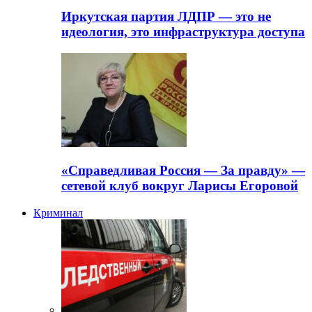
Иркутская партия ЛДПР — это не
идеология, это инфраструктура доступа
«Справедливая Россия — За правду» —
сетевой клуб вокруг Ларисы Егоровой
Криминал