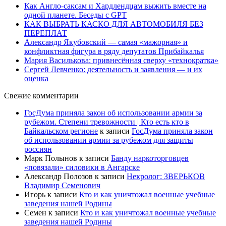
Как Англо-саксам и Хардлендцам выжить вместе на
одной планете. Беседы с GPT
КАК ВЫБРАТЬ КАСКО ДЛЯ АВТОМОБИЛЯ БЕЗ
ПЕРЕПЛАТ
Александр Якубовский — самая «мажорная» и
конфликтная фигура в ряду депутатов Прибайкалья
Мария Василькова: привнесённая сверху «технократка»
Сергей Левченко: деятельность и заявления — и их
оценка
Свежие комментарии
ГосДума приняла закон об использовании армии за
рубежом. Степени тревожности | Кто есть кто в
Байкальском регионе
к записи
ГосДума приняла закон
об использовании армии за рубежом для защиты
россиян
Марк Полынов
к записи
Банду наркоторговцев
«повязали» силовики в Ангарске
Александр Полозов
к записи
Некролог: ЗВЕРЬКОВ
Владимир Семенович
Игорь
к записи
Кто и как уничтожал военные учебные
заведения нашей Родины
Семен
к записи
Кто и как уничтожал военные учебные
заведения нашей Родины