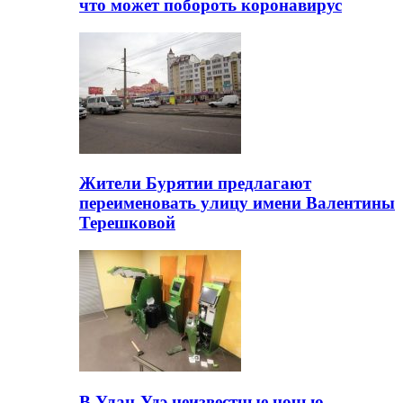
что может побороть коронавирус
Жители Бурятии предлагают
переименовать улицу имени Валентины
Терешковой
В Улан-Удэ неизвестные ночью