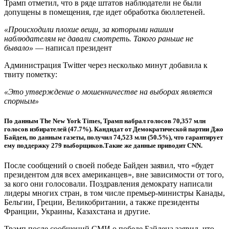
Трамп отметил, что в ряде штатов наблюдатели не были
допущены в помещения, где идет обработка бюллетеней.
«Происходили плохие вещи, за которыми нашим
наблюдателям не давали смотреть. Такого раньше не
бывало»
— написал президент
Администрация Twitter через несколько минут добавила к
твиту пометку:
«Это утверждение о мошенничестве на выборах является
спорным»
По данным The New York Times, Трамп набрал голосов 70,357 млн
голосов избирателей (47.7%). Кандидат от Демократической партии Джо
Байден, по данным газеты, получил 74,523 млн (50.5%), что гарантирует
ему поддержку 279 выборщиков.Такие же данные приводит CNN.
После сообщений о своей победе Байден заявил, что «будет
президентом для всех американцев», вне зависимости от того,
за кого они голосовали. Поздравления демократу написали
лидеры многих стран, в том числе премьер-министры Канады,
Бельгии, Греции, Великобритании, а также президенты
Франции, Украины, Казахстана и другие.
Трамп после сообщений СМИ о победе Байдена заявил, что