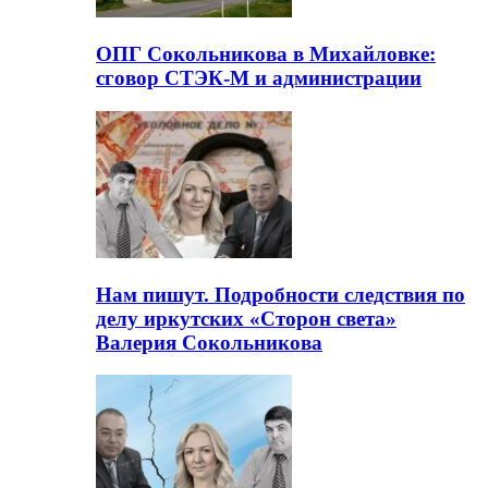
ОПГ Сокольникова в Михайловке:
сговор СТЭК-М и администрации
Нам пишут. Подробности следствия по
делу иркутских «Сторон света»
Валерия Сокольникова