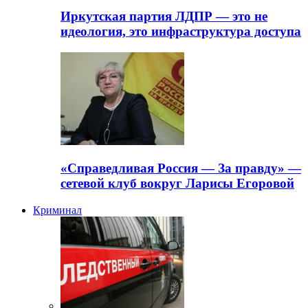
Иркутская партия ЛДПР — это не
идеология, это инфраструктура доступа
«Справедливая Россия — За правду» —
сетевой клуб вокруг Ларисы Егоровой
Криминал