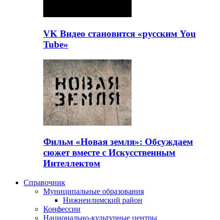
VK Видео становится «русским You
Tube»
Фильм «Новая земля»: Обсуждаем
сюжет вместе с Искусственным
Интеллектом
Справочник
Муниципальные образования
Нижнеилимский район
Конфессии
Национально-культурные центры