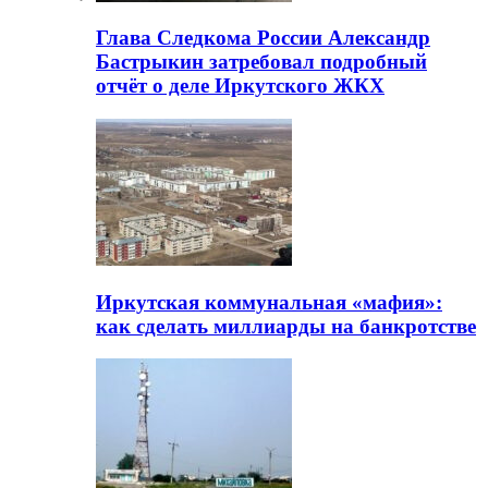
Глава Следкома России Александр
Бастрыкин затребовал подробный
отчёт о деле Иркутского ЖКХ
Иркутская коммунальная «мафия»:
как сделать миллиарды на банкротстве