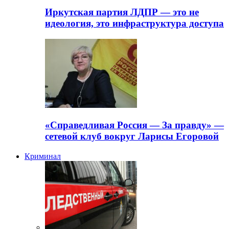
Иркутская партия ЛДПР — это не
идеология, это инфраструктура доступа
«Справедливая Россия — За правду» —
сетевой клуб вокруг Ларисы Егоровой
Криминал