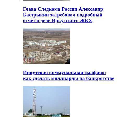
Глава Следкома России Александр
Бастрыкин затребовал подробный
отчёт о деле Иркутского ЖКХ
Иркутская коммунальная «мафия»:
как сделать миллиарды на банкротстве