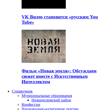
VK Видео становится «русским You
Tube»
Фильм «Новая земля»: Обсуждаем
сюжет вместе с Искусственным
Интеллектом
Справочник
Муниципальные образования
Нижнеилимский район
Конфессии
Национально-культурные центры