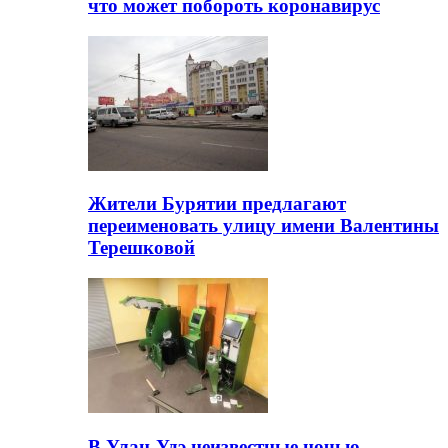
что может побороть коронавирус
Жители Бурятии предлагают
переименовать улицу имени Валентины
Терешковой
В Улан-Удэ неизвестные ночью