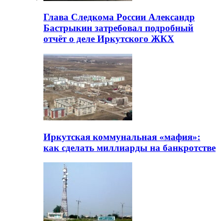
Глава Следкома России Александр
Бастрыкин затребовал подробный
отчёт о деле Иркутского ЖКХ
Иркутская коммунальная «мафия»:
как сделать миллиарды на банкротстве