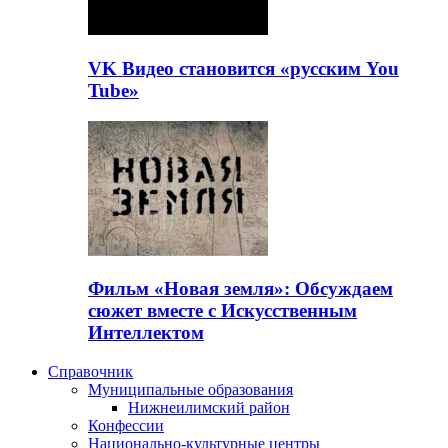
VK Видео становится «русским You
Tube»
Фильм «Новая земля»: Обсуждаем
сюжет вместе с Искусственным
Интеллектом
Справочник
Муниципальные образования
Нижнеилимский район
Конфессии
Национально-культурные центры