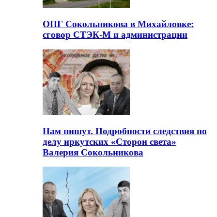
ОПГ Сокольникова в Михайловке:
сговор СТЭК-М и администрации
Нам пишут. Подробности следствия по
делу иркутских «Сторон света»
Валерия Сокольникова