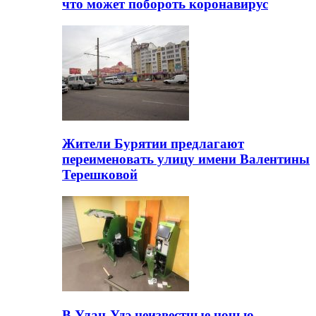
что может побороть коронавирус
Жители Бурятии предлагают
переименовать улицу имени Валентины
Терешковой
В Улан-Удэ неизвестные ночью