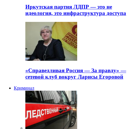
Иркутская партия ЛДПР — это не
идеология, это инфраструктура доступа
«Справедливая Россия — За правду» —
сетевой клуб вокруг Ларисы Егоровой
Криминал