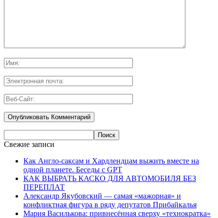
Свежие записи
Как Англо-саксам и Хардлендцам выжить вместе на
одной планете. Беседы с GPT
КАК ВЫБРАТЬ КАСКО ДЛЯ АВТОМОБИЛЯ БЕЗ
ПЕРЕПЛАТ
Александр Якубовский — самая «мажорная» и
конфликтная фигура в ряду депутатов Прибайкалья
Мария Василькова: привнесённая сверху «технократка»