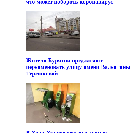
что может побороть коронавирус
Жители Бурятии предлагают
переименовать улицу имени Валентины
Терешковой
В Улан-Удэ неизвестные ночью