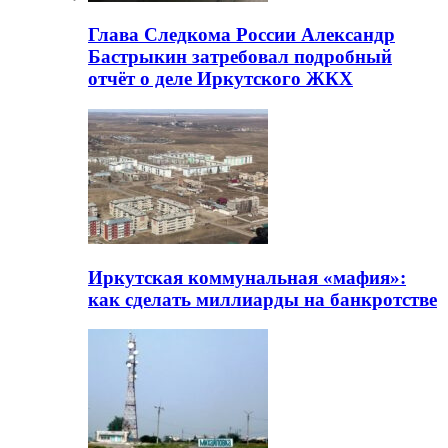
Глава Следкома России Александр
Бастрыкин затребовал подробный
отчёт о деле Иркутского ЖКХ
Иркутская коммунальная «мафия»:
как сделать миллиарды на банкротстве