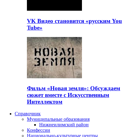
VK Видео становится «русским You
Tube»
Фильм «Новая земля»: Обсуждаем
сюжет вместе с Искусственным
Интеллектом
Справочник
Муниципальные образования
Нижнеилимский район
Конфессии
Национально-культурные центры