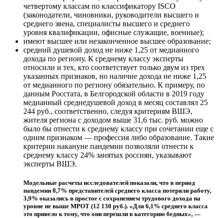
четвертому классам по классификатору ISCO
(законодатели, чиновники, руководители высшего и
среднего звена, специалисты высшего и среднего
уровня квалификации, офисные служащие, военные);
имеют высшее или незаконченное высшее образование;
средний душевой доход не ниже 1,25 от медианного
дохода по региону. К среднему классу эксперты
относили и тех, кто соответствует только двум из трех
указанных признаков, но наличие дохода не ниже 1,25
от медианного по региону обязательно. К примеру, по
данным Росстата, в Белгородской области в 2019 году
медианный среднедушевой доход в месяц составлял 25
244 руб., соответственно, следуя критериям ВШЭ,
жителя региона с доходом выше 31,6 тыс. руб. можно
было бы отнести к среднему классу при сочетании еще с
одним признаком — профессия либо образование. Такие
критерии накануне пандемии позволяли отнести к
среднему классу 24% занятых россиян, указывают
эксперты ВШЭ.
Модельные расчеты исследователей показали, что в период
пандемии 8,7% представителей среднего класса потеряли работу,
3,9% оказались в простое с сохранением трудового дохода на
уровне не выше МРОТ (12 130 руб.). «Для 6,1% среднего класса
это привело к тому, что они перешли в категорию бедных», —