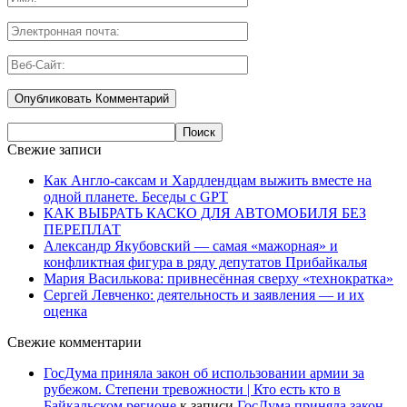
Свежие записи
Как Англо-саксам и Хардлендцам выжить вместе на
одной планете. Беседы с GPT
КАК ВЫБРАТЬ КАСКО ДЛЯ АВТОМОБИЛЯ БЕЗ
ПЕРЕПЛАТ
Александр Якубовский — самая «мажорная» и
конфликтная фигура в ряду депутатов Прибайкалья
Мария Василькова: привнесённая сверху «технократка»
Сергей Левченко: деятельность и заявления — и их
оценка
Свежие комментарии
ГосДума приняла закон об использовании армии за
рубежом. Степени тревожности | Кто есть кто в
Байкальском регионе
к записи
ГосДума приняла закон