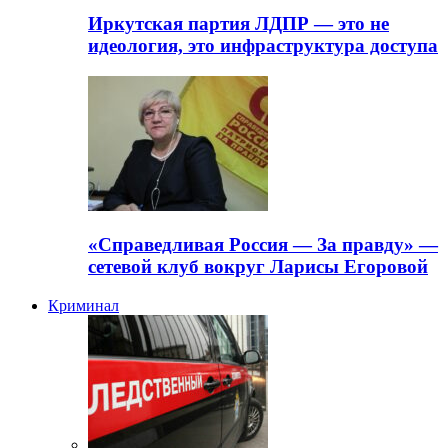
Иркутская партия ЛДПР — это не
идеология, это инфраструктура доступа
«Справедливая Россия — За правду» —
сетевой клуб вокруг Ларисы Егоровой
Криминал