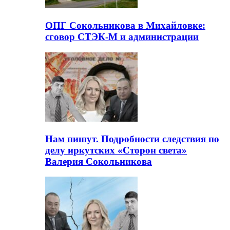
ОПГ Сокольникова в Михайловке:
сговор СТЭК-М и администрации
Нам пишут. Подробности следствия по
делу иркутских «Сторон света»
Валерия Сокольникова