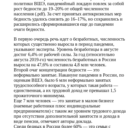
политики ВШЭ, пандемийный локдаун повлек за собой
рост бедности до 19–20% от общей численности
населения (.pdf). За счет принятых антикризисных мер
бедность удалось снизить до 16–17%, но сохранились и
расширились сформировавшиеся еще до пандемии
очаги бедности.
В первую очередь речь идет о безработных, численность
которых существенно выросла в период пандемии,
указывают эксперты. Уровень безработицы в августе
достиг 6,4% от рабочей силы. За год (относительно
августа 2019-го) численность безработных в России
выросла на 47,6% и составила 4,8 млн человек.
Второй очаг концентрации бедности — это
неформально занятые. Накануне пандемии в России, по
оценкам ВШЭ, было 6 млн неформально занятых
трудоспособного возраста, у которых такая работа —
единственная, а их трудовой доход не превышал 1,5
прожиточного минимума.
Еще 7 млн человек — это занятые в малом бизнесе
(наемные работники плюс индивидуальные
предприниматели) с таким же уровнем трудового дохода
при отсутствии дополнительной занятости и дохода в
виде пенсии, отмечают авторы доклада.
Среди бедных в России более 60% — это семьи с