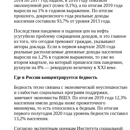
2014 по 2017 год падали, в 2018 году показали
околонулевой рост (плюс 0,1%), а по итогам 2019 года
выросли на 1% в годовом выражении. По итогам
прошлого, докризисного года реальные доходы
населения составили 93,7% от уровня 2013 года.
Последствия пандемии и падения цен на нефть
усугубили проблему сокращения доходов, и это главное
из того, что сегодня тревожит граждан, указывают
авторы доклада. Если в первом квартале 2020 года
реальные располагаемые денежные доходы населения
выросли на 1,2% в годовом выражении, то уже во
втором квартале, на который пришелся пик пандемии,
рухнули на 8% — рекордную величину в XXI веке.
Где в России концентрируется бедность
Бедность тесно связана с экономической неуспешностью
и слабостью социальных программ поддержки,
замечают экономисты ВШЭ. По итогам 2019 года 12,3%
населения имели доходы ниже прожиточного
минимума, то есть относились к бедным. По итогам
первого полугодия 2020 года уровень бедности составил
13,2% населения.
Согласно экспертным оценкам Института социальной