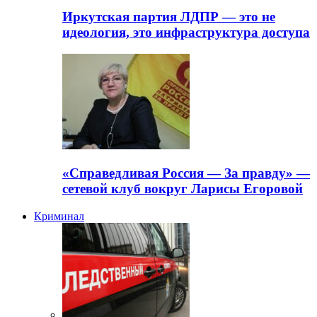
Иркутская партия ЛДПР — это не
идеология, это инфраструктура доступа
«Справедливая Россия — За правду» —
сетевой клуб вокруг Ларисы Егоровой
Криминал