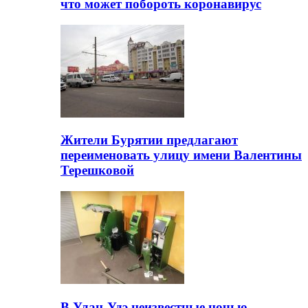
что может побороть коронавирус
Жители Бурятии предлагают
переименовать улицу имени Валентины
Терешковой
В Улан-Удэ неизвестные ночью