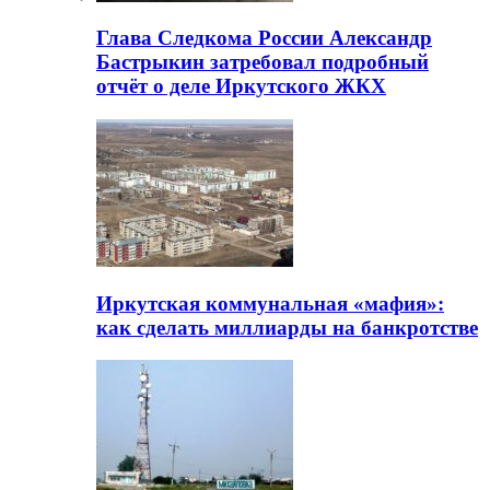
Глава Следкома России Александр
Бастрыкин затребовал подробный
отчёт о деле Иркутского ЖКХ
Иркутская коммунальная «мафия»:
как сделать миллиарды на банкротстве