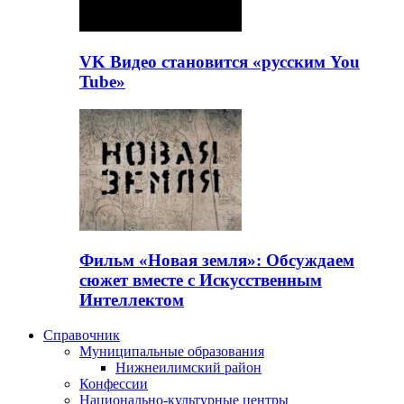
VK Видео становится «русским You
Tube»
Фильм «Новая земля»: Обсуждаем
сюжет вместе с Искусственным
Интеллектом
Справочник
Муниципальные образования
Нижнеилимский район
Конфессии
Национально-культурные центры