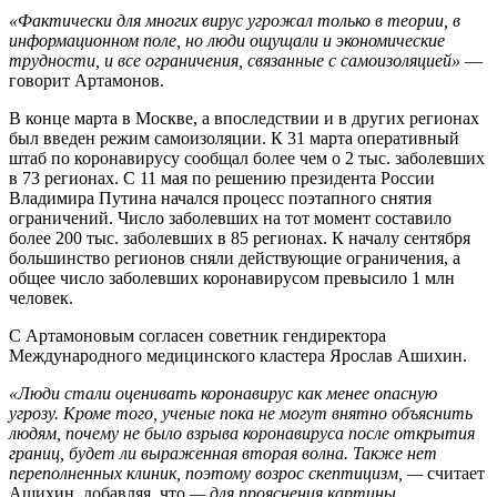
«Фактически для многих вирус угрожал только в теории, в
информационном поле, но люди ощущали и экономические
трудности, и все ограничения, связанные с самоизоляцией»
—
говорит Артамонов.
В конце марта в Москве, а впоследствии и в других регионах
был введен режим самоизоляции. К 31 марта оперативный
штаб по коронавирусу сообщал более чем о 2 тыс. заболевших
в 73 регионах. С 11 мая по решению президента России
Владимира Путина начался процесс поэтапного снятия
ограничений. Число заболевших на тот момент составило
более 200 тыс. заболевших в 85 регионах. К началу сентября
большинство регионов сняли действующие ограничения, а
общее число заболевших коронавирусом превысило 1 млн
человек.
С Артамоновым согласен советник гендиректора
Международного медицинского кластера Ярослав Ашихин.
«Люди стали оценивать коронавирус как менее опасную
угрозу. Кроме того, ученые пока не могут внятно объяснить
людям, почему не было взрыва коронавируса после открытия
границ, будет ли выраженная вторая волна. Также нет
переполненных клиник, поэтому возрос скептицизм, —
считает
Ашихин, добавляя, что
— для прояснения картины