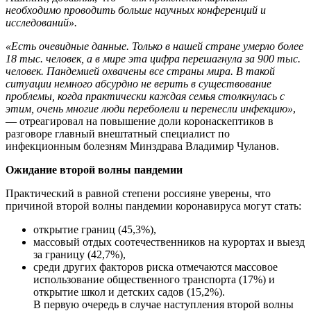
необходимо проводить больше научных конференций и
исследований».
«Есть очевидные данные. Только в нашей стране умерло более
18 тыс. человек, а в мире эта цифра перешагнула за 900 тыс.
человек. Пандемией охвачены все страны мира. В такой
ситуации немного абсурдно не верить в существование
проблемы, когда практически каждая семья столкнулась с
этим, очень многие люди переболели и перенесли инфекцию»
,
— отреагировал на повышение доли коронаскептиков в
разговоре главный внештатный специалист по
инфекционным болезням Минздрава Владимир Чуланов.
Ожидание второй волны пандемии
Практический в равной степени россияне уверены, что
причиной второй волны пандемии коронавируса могут стать:
открытие границ (45,3%),
массовый отдых соотечественников на курортах и выезд
за границу (42,7%),
среди других факторов риска отмечаются массовое
использование общественного транспорта (17%) и
открытие школ и детских садов (15,2%).
В первую очередь в случае наступления второй волны