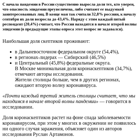
С начала пандемии в России существенно выросла доля тех, кто уверен,
что опасность эпидемии преувеличена, либо считают ее выдумкой
заинтересованных лиц. В конце мая так считали 32,8% россиян, к началу
сентября их доля возросла до 43,4%. Наряду с этим каждый пятый
респондент (20,4%) считает, что Россия находится в начале второй волны
эпидемии (в предыдущие этапы опроса этот вопрос не задавался).
Наибольшая доля скептиков проживают:
в Дальневосточном федеральном округе (54,4%),
в регионах-лидерах — Сибирский (46,5%)
и Центральный (45,8%) федеральные округа.
В Москве минимальная доля коронаскептиков (34,7%),
отмечают авторы исследования.
Жители столицы больше, чем в других регионах,
ожидают вторую волну коронавируса.
«Почти каждый третий житель столицы считает, что мы
находимся в начале второй волны пандемии»
— говорится в
исследовании.
Доля коронаскептиков растет на фоне спада заболеваемости
коронавирусом, при этом у многих в окружении не появилось
ни одного случая заражения, объясняет один из авторов
исследования Руслан Артамонов.