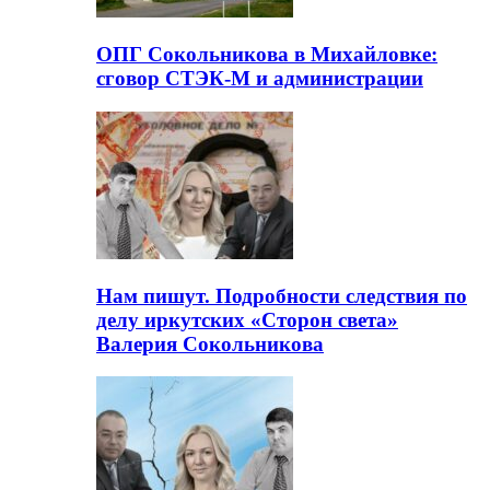
ОПГ Сокольникова в Михайловке:
сговор СТЭК-М и администрации
Нам пишут. Подробности следствия по
делу иркутских «Сторон света»
Валерия Сокольникова