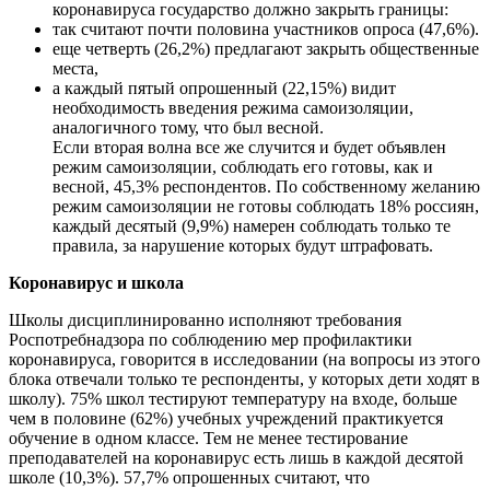
коронавируса государство должно закрыть границы:
так считают почти половина участников опроса (47,6%).
еще четверть (26,2%) предлагают закрыть общественные
места,
а каждый пятый опрошенный (22,15%) видит
необходимость введения режима самоизоляции,
аналогичного тому, что был весной.
Если вторая волна все же случится и будет объявлен
режим самоизоляции, соблюдать его готовы, как и
весной, 45,3% респондентов. По собственному желанию
режим самоизоляции не готовы соблюдать 18% россиян,
каждый десятый (9,9%) намерен соблюдать только те
правила, за нарушение которых будут штрафовать.
Коронавирус и школа
Школы дисциплинированно исполняют требования
Роспотребнадзора по соблюдению мер профилактики
коронавируса, говорится в исследовании (на вопросы из этого
блока отвечали только те респонденты, у которых дети ходят в
школу). 75% школ тестируют температуру на входе, больше
чем в половине (62%) учебных учреждений практикуется
обучение в одном классе. Тем не менее тестирование
преподавателей на коронавирус есть лишь в каждой десятой
школе (10,3%). 57,7% опрошенных считают, что