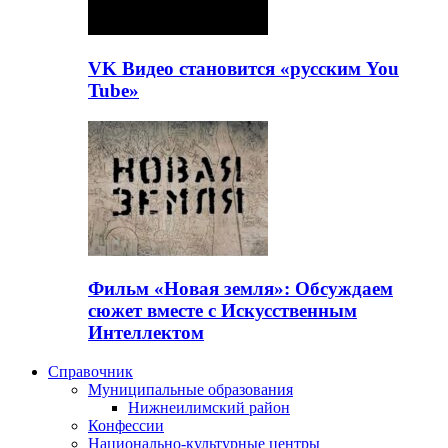
VK Видео становится «русским You
Tube»
Фильм «Новая земля»: Обсуждаем
сюжет вместе с Искусственным
Интеллектом
Справочник
Муниципальные образования
Нижнеилимский район
Конфессии
Национально-культурные центры