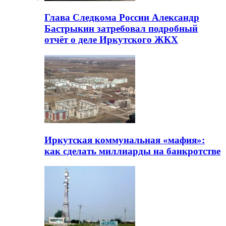
Глава Следкома России Александр
Бастрыкин затребовал подробный
отчёт о деле Иркутского ЖКХ
Иркутская коммунальная «мафия»:
как сделать миллиарды на банкротстве