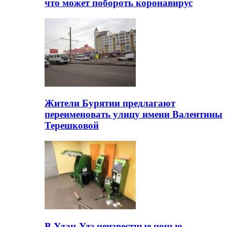
что может побороть коронавирус
Жители Бурятии предлагают
переименовать улицу имени Валентины
Терешковой
В Улан-Удэ неизвестные ночью