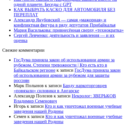
одной планете. Беседы с GPT
КАК ВЫБРАТЬ КАСКО ДЛЯ АВТОМОБИЛЯ БЕЗ
ПЕРЕПЛАТ
Александр Якубовский — самая «мажорная» и
конфликтная фигура в ряду депутатов Прибайкалья
Мария Василькова: привнесённая сверху «технократка»
Сергей Левченко: деятельность и заявления — и их
оценка
Свежие комментарии
ГосДума приняла закон об использовании армии за
рубежом. Степени тревожности | Кто есть кто в
Байкальском регионе
к записи
ГосДума приняла закон
об использовании армии за рубежом для защиты
россиян
Марк Полынов
к записи
Банду наркоторговцев
«повязали» силовики в Ангарске
Александр Полозов
к записи
Некролог: ЗВЕРЬКОВ
Владимир Семенович
Игорь
к записи
Кто и как уничтожал военные учебные
заведения нашей Родины
Семен
к записи
Кто и как уничтожал военные учебные
заведения нашей Родины