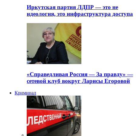
Иркутская партия ЛДПР — это не
идеология, это инфраструктура доступа
«Справедливая Россия — За правду» —
сетевой клуб вокруг Ларисы Егоровой
Криминал