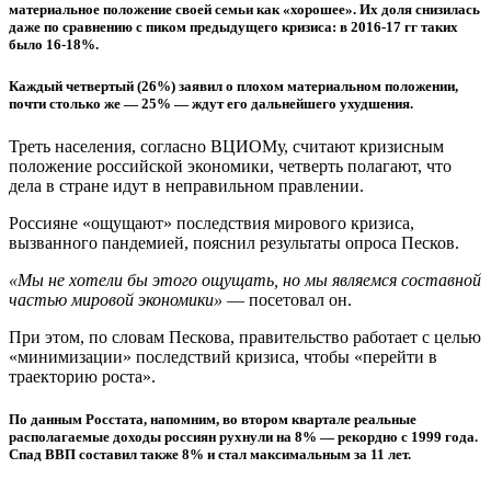
материальное положение своей семьи как «хорошее». Их доля снизилась
даже по сравнению с пиком предыдущего кризиса: в 2016-17 гг таких
было 16-18%.
Каждый четвертый (26%) заявил о плохом материальном положении,
почти столько же — 25% — ждут его дальнейшего ухудшения.
Треть населения, согласно ВЦИОМу, считают кризисным
положение российской экономики, четверть полагают, что
дела в стране идут в неправильном правлении.
Россияне «ощущают» последствия мирового кризиса,
вызванного пандемией, пояснил результаты опроса Песков.
«Мы не хотели бы этого ощущать, но мы являемся составной
частью мировой экономики»
— посетовал он.
При этом, по словам Пескова, правительство работает с целью
«минимизации» последствий кризиса, чтобы «перейти в
траекторию роста».
По данным Росстата, напомним, во втором квартале реальные
располагаемые доходы россиян рухнули на 8% — рекордно с 1999 года.
Спад ВВП составил также 8% и стал максимальным за 11 лет.