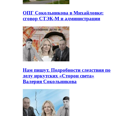
ОПГ Сокольникова в Михайловке:
сговор СТЭК-М и администрации
Нам пишут. Подробности следствия по
делу иркутских «Сторон света»
Валерия Сокольникова