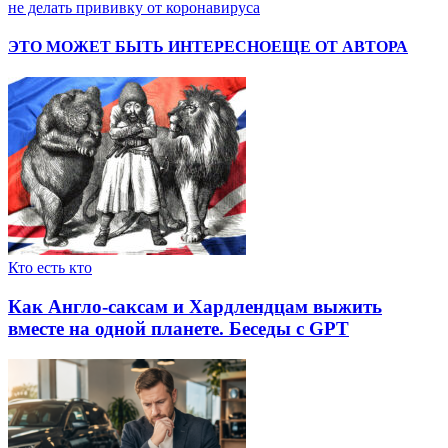
не делать прививку от коронавируса
ЭТО МОЖЕТ БЫТЬ ИНТЕРЕСНО
ЕЩЕ ОТ АВТОРА
Кто есть кто
Как Англо-саксам и Хардлендцам выжить
вместе на одной планете. Беседы с GPT