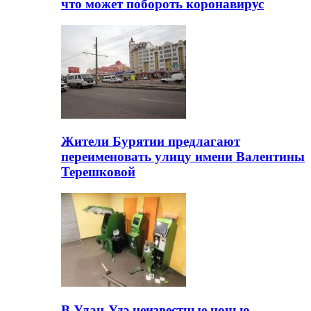
что может побороть коронавирус
Жители Бурятии предлагают
переименовать улицу имени Валентины
Терешковой
В Улан-Удэ неизвестные ночью