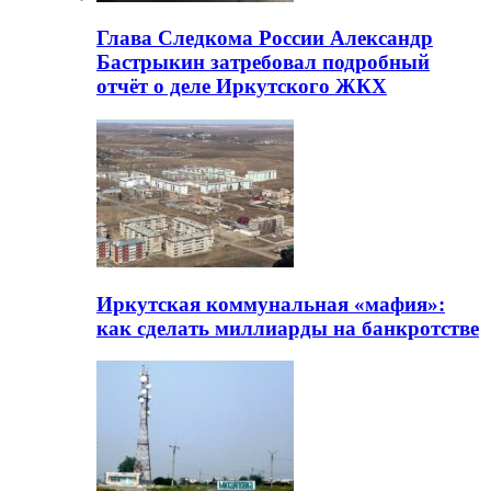
Глава Следкома России Александр
Бастрыкин затребовал подробный
отчёт о деле Иркутского ЖКХ
Иркутская коммунальная «мафия»:
как сделать миллиарды на банкротстве