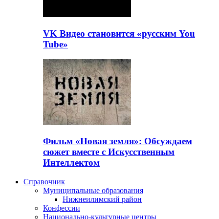
VK Видео становится «русским You
Tube»
Фильм «Новая земля»: Обсуждаем
сюжет вместе с Искусственным
Интеллектом
Справочник
Муниципальные образования
Нижнеилимский район
Конфессии
Национально-культурные центры