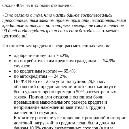
Около 40% из них были отклонены.
«Это связано с тем, что часть банков воспользовались
предоставленным законом правом признать несостоявшимися
кредитные каникулы, по которым заемщик не смог в течение
90 дней подтвердить факт снижения дохода»
— отмечает
центробанк/
По ипотечным кредитам среди рассмотренных заявок:
одобрение получили 76,2%;
по потребительским кредитам гражданам — 54,9%
случаев;
по кредитным картам — 65,4%;
по автокредитам — 24,2%.
По ФЗ №76 на 12 августа поступило 29,8 тыс.
обращений о предоставлении ипотечных каникул и
было удовлетворено примерно 50% рассмотренных
заявок. Причинами отказов в основном были
превышение максимального размера кредита и
непризнание нахождения заявителя в трудной
жизненной ситуации.
К кризису россияне уже подошли с рекордной в истории
долговой нагрузкой: в среднем люди были должны
банкам 10,9% своих ежемесячных доходов (в виде