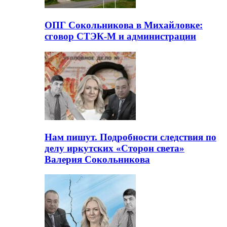
ОПГ Сокольникова в Михайловке:
сговор СТЭК-М и администрации
Нам пишут. Подробности следствия по
делу иркутских «Сторон света»
Валерия Сокольникова