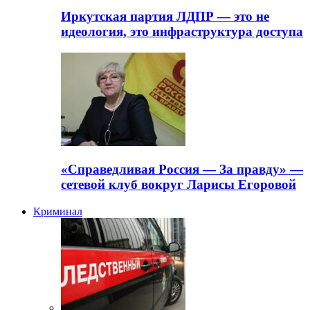
Иркутская партия ЛДПР — это не
идеология, это инфраструктура доступа
«Справедливая Россия — За правду» —
сетевой клуб вокруг Ларисы Егоровой
Криминал