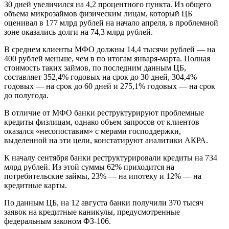
30 дней увеличился на 4,2 процентного пункта. Из общего
объема микрозаймов физическим лицам, который ЦБ
оценивал в 177 млрд рублей на начало апреля, в проблемной
зоне оказались долги на 74,3 млрд рублей.
В среднем клиенты МФО должны 14,4 тысячи рублей — на
400 рублей меньше, чем в по итогам января-марта. Полная
стоимость таких займов, по последним данным ЦБ,
составляет 352,4% годовых на срок до 30 дней, 304,4%
годовых — на срок до 60 дней и 275,1% годовых — на срок
до полугода.
В отличие от МФО банки реструктурируют проблемные
кредиты физлицам, однако объем запросов от клиентов
оказался «несопоставим» с мерами господдержки,
выделенной на эти цели, констатируют аналитики АКРА.
К началу сентября банки реструктурировали кредиты на 734
млрд рублей. Из этой суммы 62% приходится на
потребительские займы, 23% — на ипотеку и 12% — на
кредитные карты.
По данным ЦБ, на 12 августа банки получили 370 тысяч
заявок на кредитные каникулы, предусмотренные
федеральным законом ФЗ-106.