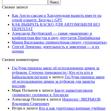
Свежие записи
Как Англо-саксам и Хардлендцам выжить вместе на
одной планете. Беседы с GPT
КАК ВЫБРАТЬ КАСКО ДЛЯ АВТОМОБИЛЯ БЕЗ
ПЕРЕПЛАТ
Александр Якубовский — самая «мажорная» и
конфликтная фигура в ряду депутатов Прибайкалья
Мария Василькова: привнесённая сверху «технократка»
Сергей Левченко: деятельность и заявления — и их
оценка
Свежие комментарии
ГосДума приняла закон об использовании армии за
рубежом. Степени тревожности | Кто есть кто в
Байкальском регионе
к записи
ГосДума приняла закон
об использовании армии за рубежом для защиты
россиян
Марк Полынов
к записи
Банду наркоторговцев
«повязали» силовики в Ангарске
Александр Полозов
к записи
Некролог: ЗВЕРЬКОВ
Владимир Семенович
Игорь
к записи
Кто и как уничтожал военные учебные