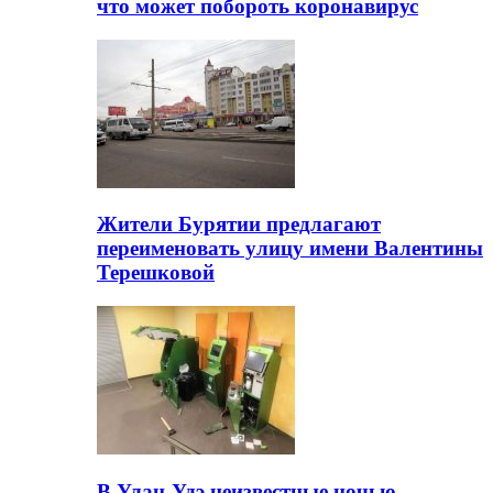
что может побороть коронавирус
Жители Бурятии предлагают
переименовать улицу имени Валентины
Терешковой
В Улан-Удэ неизвестные ночью