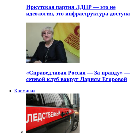
Иркутская партия ЛДПР — это не
идеология, это инфраструктура доступа
«Справедливая Россия — За правду» —
сетевой клуб вокруг Ларисы Егоровой
Криминал