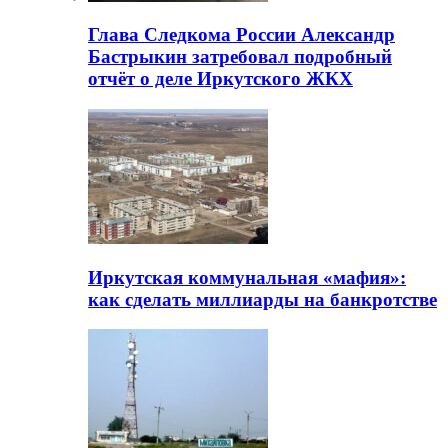
Глава Следкома России Александр
Бастрыкин затребовал подробный
отчёт о деле Иркутского ЖКХ
Иркутская коммунальная «мафия»:
как сделать миллиарды на банкротстве