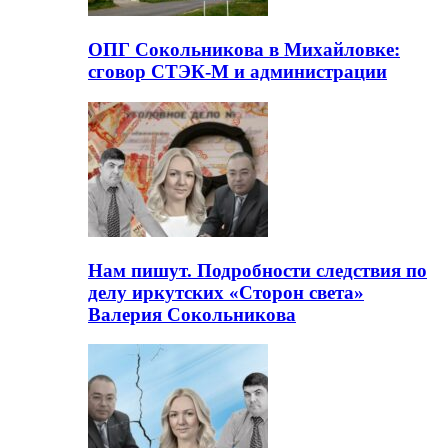
ОПГ Сокольникова в Михайловке:
сговор СТЭК-М и администрации
Нам пишут. Подробности следствия по
делу иркутских «Сторон света»
Валерия Сокольникова