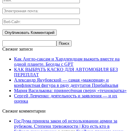
Свежие записи
Как Англо-саксам и Хардлендцам выжить вместе на
одной планете. Беседы с GPT
КАК ВЫБРАТЬ КАСКО ДЛЯ АВТОМОБИЛЯ БЕЗ
ПЕРЕПЛАТ
Александр Якубовский — самая «мажорная» и
конфликтная фигура в ряду депутатов Прибайкалья
Мария Василькова: привнесённая сверху «технократка»
Сергей Левченко: деятельность и заявления — и их
оценка
Свежие комментарии
ГосДума приняла закон об использовании армии за
рубежом. Степени тревожности | Кто есть кто в