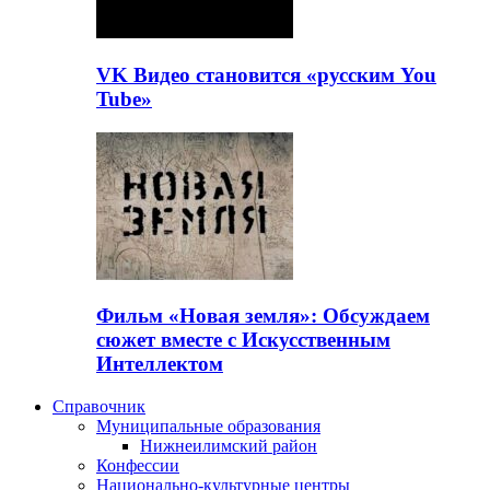
VK Видео становится «русским You
Tube»
Фильм «Новая земля»: Обсуждаем
сюжет вместе с Искусственным
Интеллектом
Справочник
Муниципальные образования
Нижнеилимский район
Конфессии
Национально-культурные центры