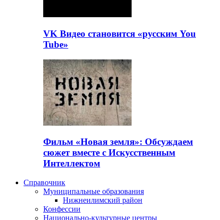
VK Видео становится «русским You
Tube»
Фильм «Новая земля»: Обсуждаем
сюжет вместе с Искусственным
Интеллектом
Справочник
Муниципальные образования
Нижнеилимский район
Конфессии
Национально-культурные центры