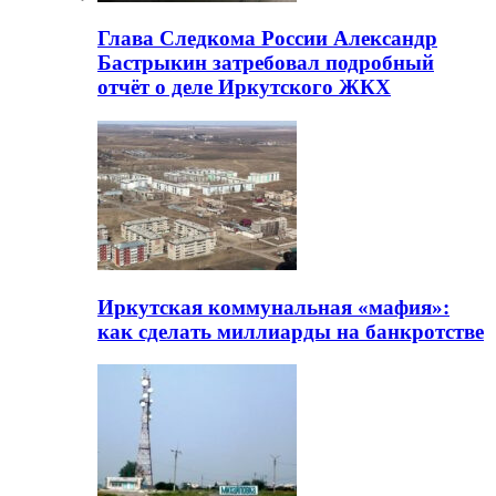
Глава Следкома России Александр
Бастрыкин затребовал подробный
отчёт о деле Иркутского ЖКХ
Иркутская коммунальная «мафия»:
как сделать миллиарды на банкротстве