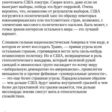
уничтожить США изнутри. Скорее всего, даже если он
выиграет выборы, победа эта будет пирровой. Очень
вероятно, что, независимо от результатов выборов, США
погрузятся в политический хаос по образцу некоторых
южноамериканских или постсоветских стран, возможно, с
элементами массового политического насилия. Быть может, с
точки зрения интересов остального мира — это лучший
вариант.
Слишком сильная националистическая Америка в том виде, в
котором ее хочет воссоздать Трамп, — прямая угроза всем
остальным странам, стремящимся вести хоть сколь-нибудь
независимую политику. Но и США, возвращенные в роль
геополитического жандарма, который железной рукой
санкций и авианосных групп насаждает по всему миру
«либеральную демократию по-американски», привилегии
меньшинств и прочие фейковые «универсальные ценности»,
— это еще более страшная угроза. Парадоксальным образом
— чем дольше США будут заняты внутренней грызней и чем
более деструктивной эта грызня окажется, тем дольше
миллиарды землян смогут жить в относительном
спокойствии.