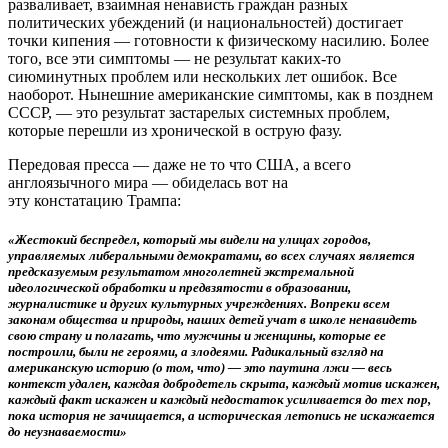
разваливает, взаимная ненависть граждан разных
политических убеждений (и национальностей) достигает
точки кипения — готовности к физическому насилию. Более
того, все эти симптомы — не результат каких-то
сиюминутных проблем или нескольких лет ошибок. Все
наоборот. Нынешние американские симптомы, как в позднем
СССР, — это результат застарелых системных проблем,
которые перешли из хронической в острую фазу.
Передовая пресса — даже не то что США, а всего
англоязычного мира — обиделась вот на
эту констатацию Трампа:
«Жестокий беспредел, который мы видели на улицах городов,
управляемых либеральными демократами, во всех случаях является
предсказуемым результатом многолетней экстремальной
идеологической обработки и предвзятости в образовании,
журналистике и других культурных учреждениях. Вопреки всем
законам общества и природы, наших детей учат в школе ненавидеть
свою страну и полагать, что мужчины и женщины, которые ее
построили, были не героями, а злодеями. Радикальный взгляд на
американскую историю (о том, что) — это паутина лжи — весь
контекст удален, каждая добродетель скрыта, каждый мотив искажен,
каждый факт искажен и каждый недостаток усиливается до тех пор,
пока история не зачищается, а историческая летопись не искажается
до неузнаваемости»