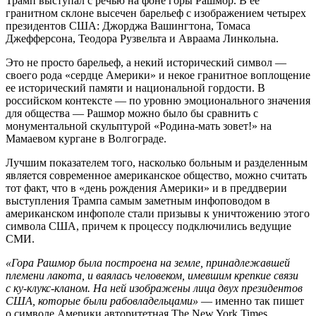
Трамп выступал с речью на фоне горы Рашмор. В ее
гранитном склоне высечен барельеф с изображением четырех
президентов США: Джорджа Вашингтона, Томаса
Джефферсона, Теодора Рузвельта и Авраама Линкольна.
Это не просто барельеф, а некий исторический символ —
своего рода «сердце Америки» и некое гранитное воплощение
ее исторический памяти и национальной гордости. В
российском контексте — по уровню эмоционального значения
для общества — Рашмор можно было бы сравнить с
монументальной скульптурой «Родина-мать зовет!» на
Мамаевом кургане в Волгограде.
Лучшим показателем того, насколько больным и разделенным
является современное американское общество, можно считать
тот факт, что в «день рождения Америки» и в преддверии
выступления Трампа самым заметным инфоповодом в
американском инфополе стали призывы к уничтожению этого
символа США, причем к процессу подключились ведущие
СМИ.
«Гора Рашмор была построена на земле, принадлежавшей
племени лакота, и ваялась человеком, имевшим крепкие связи
с ку-клукс-кланом. На ней изображены лица двух президентов
США, которые были рабовладельцами»
— именно так пишет
о символе Америки авторитетная The New York Times.