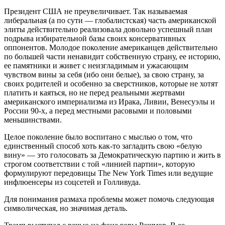
Президент США не преувеличивает. Так называемая
либеральная (а по сути — глобалистская) часть американской
элиты действительно реализовала довольно успешный план
подрыва избирательной базы своих консервативных
оппонентов. Молодое поколение американцев действительно
по большей части ненавидит собственную страну, ее историю,
ее памятники и живет с неизгладимым и ужасающим
чувством вины за себя (ибо они белые), за свою страну, за
своих родителей и особенно за сверстников, которые не хотят
платить и каяться, но не перед реальными жертвами
американского империализма из Ирака, Ливии, Венесуэлы и
России 90-х, а перед местными расовыми и половыми
меньшинствами.
Целое поколение было воспитано с мыслью о том, что
единственный способ хоть как-то загладить свою «белую
вину» — это голосовать за Демократическую партию и жить в
строгом соответствии с той «линией партии», которую
формулируют передовицы The New York Times или ведущие
инфлюенсеры из соцсетей и Голливуда.
Для понимания размаха проблемы может помочь следующая
символическая, но значимая деталь.