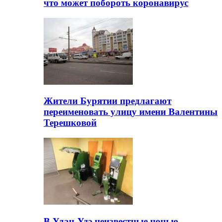
что может побороть коронавирус
Жители Бурятии предлагают
переименовать улицу имени Валентины
Терешковой
В Улан-Удэ неизвестные ночью