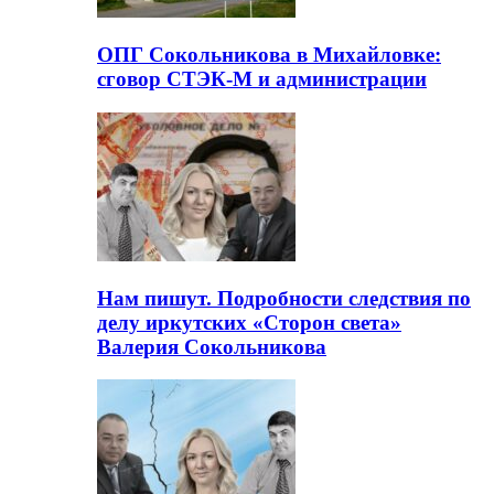
ОПГ Сокольникова в Михайловке:
сговор СТЭК-М и администрации
Нам пишут. Подробности следствия по
делу иркутских «Сторон света»
Валерия Сокольникова