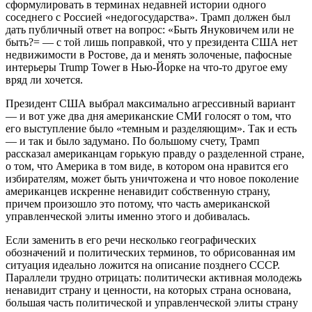
сформулировать в терминах недавней истории одного
соседнего с Россией «недогосударства». Трамп должен был
дать публичный ответ на вопрос: «Быть Януковичем или не
быть?= — с той лишь поправкой, что у президента США нет
недвижимости в Ростове, да и менять золоченые, пафосные
интерьеры Trump Tower в Нью-Йорке на что-то другое ему
вряд ли хочется.
Президент США выбрал максимально агрессивный вариант
— и вот уже два дня американские СМИ голосят о том, что
его выступление было «темным и разделяющим». Так и есть
— и так и было задумано. По большому счету, Трамп
рассказал американцам горькую правду о разделенной стране,
о том, что Америка в том виде, в котором она нравится его
избирателям, может быть уничтожена и что новое поколение
американцев искренне ненавидит собственную страну,
причем произошло это потому, что часть американской
управленческой элиты именно этого и добивалась.
Если заменить в его речи несколько географических
обозначений и политических терминов, то обрисованная им
ситуация идеально ложится на описание позднего СССР.
Параллели трудно отрицать: политически активная молодежь
ненавидит страну и ценности, на которых страна основана,
большая часть политической и управленческой элиты страну