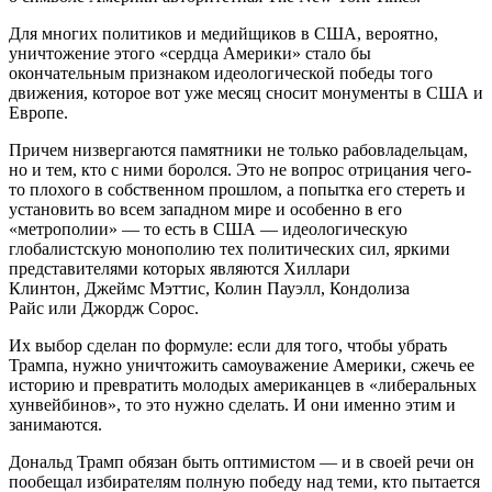
Для многих политиков и медийщиков в США, вероятно,
уничтожение этого «сердца Америки» стало бы
окончательным признаком идеологической победы того
движения, которое вот уже месяц сносит монументы в США и
Европе.
Причем низвергаются памятники не только рабовладельцам,
но и тем, кто с ними боролся. Это не вопрос отрицания чего-
то плохого в собственном прошлом, а попытка его стереть и
установить во всем западном мире и особенно в его
«метрополии» — то есть в США — идеологическую
глобалистскую монополию тех политических сил, яркими
представителями которых являются Хиллари
Клинтон, Джеймс Мэттис, Колин Пауэлл, Кондолиза
Райс или Джордж Сорос.
Их выбор сделан по формуле: если для того, чтобы убрать
Трампа, нужно уничтожить самоуважение Америки, сжечь ее
историю и превратить молодых американцев в «либеральных
хунвейбинов», то это нужно сделать. И они именно этим и
занимаются.
Дональд Трамп обязан быть оптимистом — и в своей речи он
пообещал избирателям полную победу над теми, кто пытается