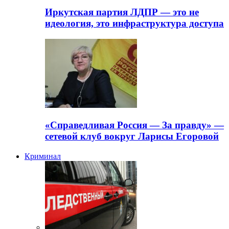
Иркутская партия ЛДПР — это не
идеология, это инфраструктура доступа
«Справедливая Россия — За правду» —
сетевой клуб вокруг Ларисы Егоровой
Криминал