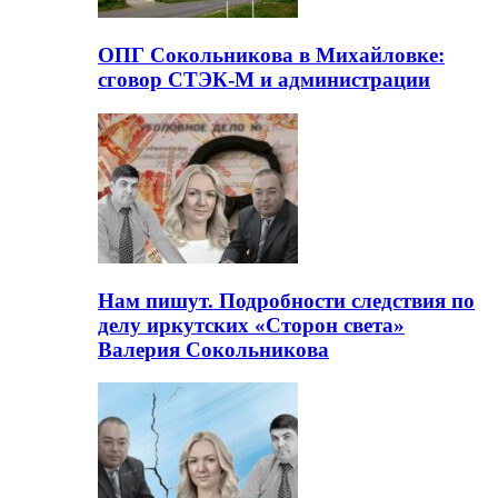
ОПГ Сокольникова в Михайловке:
сговор СТЭК-М и администрации
Нам пишут. Подробности следствия по
делу иркутских «Сторон света»
Валерия Сокольникова