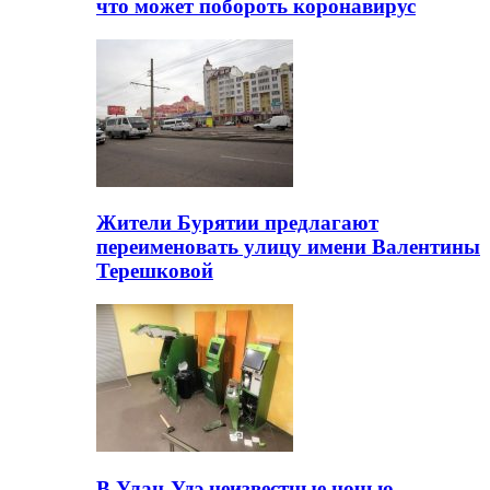
что может побороть коронавирус
Жители Бурятии предлагают
переименовать улицу имени Валентины
Терешковой
В Улан-Удэ неизвестные ночью