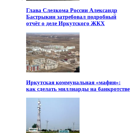
Глава Следкома России Александр
Бастрыкин затребовал подробный
отчёт о деле Иркутского ЖКХ
Иркутская коммунальная «мафия»:
как сделать миллиарды на банкротстве