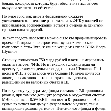
бонды, доходность которых будет обеспечиваться за счет
выручки от платных объектов.
По мере того, как дыра в федеральном бюджете
увеличивается, а желание распечатывать ФНБ у властей не
прибавляется, госкорпорации встают в очередь за деньгами
граждан одна за другой.
За счет средств населения можно было бы профинансировать
проект «Газпрома» по строительству газохимического
комплекса в Усть-Луге, заявил в конце мая глава ВЭБа Игорь
Шувалов.
Стройку стоимостью 750 млрд рублей власти намеревались
оплатить за счет ФНБ. Но в текущих условиях вряд ли
проекту достанутся деньги фонда, признал Шувалов. На 1
июня в ФНБ в оставалось чуть больше 110 млрд долларов
ликвидных активов – это не потраченные деньги,
размещенные на валютных счетах в ЦБ.
По текущему курсу размер фонда составляет 7,8 триллиона
рублей, при том что дефицит ресурсов в бюджетной системе
МЭР оценивает 8,5% ВВП, или почти 9 триллионов. Эта
сумма включает как дыру в федеральном бюджете, так и
выпадающие доходы регионов, Пенсионного фонда и фонда