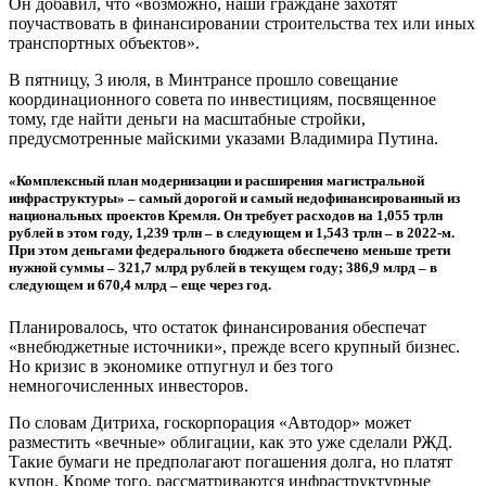
Он добавил, что «возможно, наши граждане захотят
поучаствовать в финансировании строительства тех или иных
транспортных объектов».
В пятницу, 3 июля, в Минтрансе прошло совещание
координационного совета по инвестициям, посвященное
тому, где найти деньги на масштабные стройки,
предусмотренные майскими указами Владимира Путина.
«Комплексный план модернизации и расширения магистральной
инфраструктуры» – самый дорогой и самый недофинансированный из
национальных проектов Кремля. Он требует расходов на 1,055 трлн
рублей в этом году, 1,239 трлн – в следующем и 1,543 трлн – в 2022-м.
При этом деньгами федерального бюджета обеспечено меньше трети
нужной суммы – 321,7 млрд рублей в текущем году; 386,9 млрд – в
следующем и 670,4 млрд – еще через год.
Планировалось, что остаток финансирования обеспечат
«внебюджетные источники», прежде всего крупный бизнес.
Но кризис в экономике отпугнул и без того
немногочисленных инвесторов.
По словам Дитриха, госкорпорация «Автодор» может
разместить «вечные» облигации, как это уже сделали РЖД.
Такие бумаги не предполагают погашения долга, но платят
купон. Кроме того, рассматриваются инфраструктурные