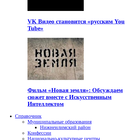
VK Видео становится «русским You
Tube»
Фильм «Новая земля»: Обсуждаем
сюжет вместе с Искусственным
Интеллектом
Справочник
Муниципальные образования
Нижнеилимский район
Конфессии
Национально-культурные центры