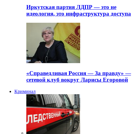
Иркутская партия ЛДПР — это не
идеология, это инфраструктура доступа
«Справедливая Россия — За правду» —
сетевой клуб вокруг Ларисы Егоровой
Криминал