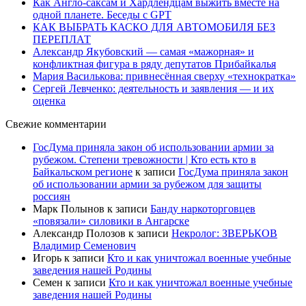
Как Англо-саксам и Хардлендцам выжить вместе на
одной планете. Беседы с GPT
КАК ВЫБРАТЬ КАСКО ДЛЯ АВТОМОБИЛЯ БЕЗ
ПЕРЕПЛАТ
Александр Якубовский — самая «мажорная» и
конфликтная фигура в ряду депутатов Прибайкалья
Мария Василькова: привнесённая сверху «технократка»
Сергей Левченко: деятельность и заявления — и их
оценка
Свежие комментарии
ГосДума приняла закон об использовании армии за
рубежом. Степени тревожности | Кто есть кто в
Байкальском регионе
к записи
ГосДума приняла закон
об использовании армии за рубежом для защиты
россиян
Марк Полынов
к записи
Банду наркоторговцев
«повязали» силовики в Ангарске
Александр Полозов
к записи
Некролог: ЗВЕРЬКОВ
Владимир Семенович
Игорь
к записи
Кто и как уничтожал военные учебные
заведения нашей Родины
Семен
к записи
Кто и как уничтожал военные учебные
заведения нашей Родины