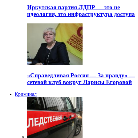
Иркутская партия ЛДПР — это не
идеология, это инфраструктура доступа
«Справедливая Россия — За правду» —
сетевой клуб вокруг Ларисы Егоровой
Криминал