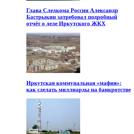
Глава Следкома России Александр
Бастрыкин затребовал подробный
отчёт о деле Иркутского ЖКХ
Иркутская коммунальная «мафия»:
как сделать миллиарды на банкротстве