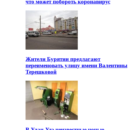
что может побороть коронавирус
Жители Бурятии предлагают
переименовать улицу имени Валентины
Терешковой
В Улан-Удэ неизвестные ночью