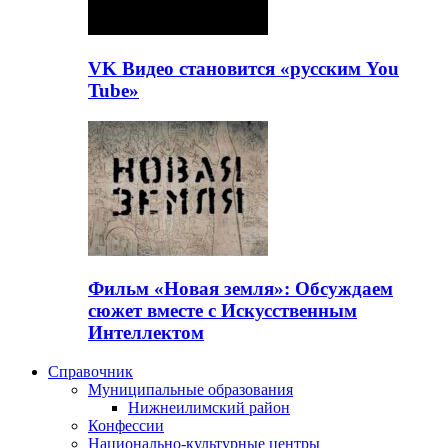
VK Видео становится «русским You
Tube»
Фильм «Новая земля»: Обсуждаем
сюжет вместе с Искусственным
Интеллектом
Справочник
Муниципальные образования
Нижнеилимский район
Конфессии
Национально-культурные центры