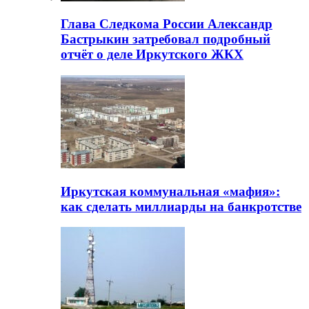
Глава Следкома России Александр
Бастрыкин затребовал подробный
отчёт о деле Иркутского ЖКХ
Иркутская коммунальная «мафия»:
как сделать миллиарды на банкротстве