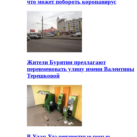
что может побороть коронавирус
Жители Бурятии предлагают
переименовать улицу имени Валентины
Терешковой
В Улан-Удэ неизвестные ночью