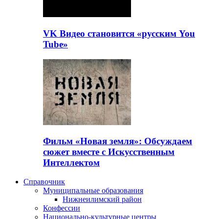
VK Видео становится «русским You
Tube»
Фильм «Новая земля»: Обсуждаем
сюжет вместе с Искусственным
Интеллектом
Справочник
Муниципальные образования
Нижнеилимский район
Конфессии
Национально-культурные центры