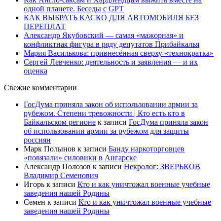
одной планете. Беседы с GPT
КАК ВЫБРАТЬ КАСКО ДЛЯ АВТОМОБИЛЯ БЕЗ
ПЕРЕПЛАТ
Александр Якубовский — самая «мажорная» и
конфликтная фигура в ряду депутатов Прибайкалья
Мария Василькова: привнесённая сверху «технократка»
Сергей Левченко: деятельность и заявления — и их
оценка
Свежие комментарии
ГосДума приняла закон об использовании армии за
рубежом. Степени тревожности | Кто есть кто в
Байкальском регионе
к записи
ГосДума приняла закон
об использовании армии за рубежом для защиты
россиян
Марк Полынов
к записи
Банду наркоторговцев
«повязали» силовики в Ангарске
Александр Полозов
к записи
Некролог: ЗВЕРЬКОВ
Владимир Семенович
Игорь
к записи
Кто и как уничтожал военные учебные
заведения нашей Родины
Семен
к записи
Кто и как уничтожал военные учебные
заведения нашей Родины