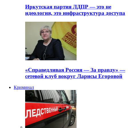
Иркутская партия ЛДПР — это не
идеология, это инфраструктура доступа
«Справедливая Россия — За правду» —
сетевой клуб вокруг Ларисы Егоровой
Криминал