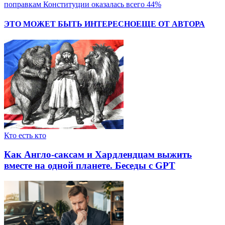
поправкам Конституции оказалась всего 44%
ЭТО МОЖЕТ БЫТЬ ИНТЕРЕСНО
ЕЩЕ ОТ АВТОРА
Кто есть кто
Как Англо-саксам и Хардлендцам выжить
вместе на одной планете. Беседы с GPT