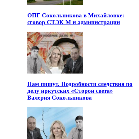
ОПГ Сокольникова в Михайловке:
сговор СТЭК-М и администрации
Нам пишут. Подробности следствия по
делу иркутских «Сторон света»
Валерия Сокольникова