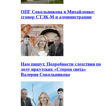
ОПГ Сокольникова в Михайловке:
сговор СТЭК-М и администрации
Нам пишут. Подробности следствия по
делу иркутских «Сторон света»
Валерия Сокольникова