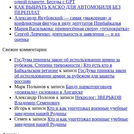
одной планете. Беседы с GPT
КАК ВЫБРАТЬ КАСКО ДЛЯ АВТОМОБИЛЯ БЕЗ
ПЕРЕПЛАТ
Александр Якубовский — самая «мажорная» и
конфликтная фигура в ряду депутатов Прибайкалья
Мария Василькова: привнесённая сверху «технократка»
Сергей Левченко: деятельность и заявления — и их
оценка
Свежие комментарии
ГосДума приняла закон об использовании армии за
рубежом. Степени тревожности | Кто есть кто в
Байкальском регионе
к записи
ГосДума приняла закон
об использовании армии за рубежом для защиты
россиян
Марк Полынов
к записи
Банду наркоторговцев
«повязали» силовики в Ангарске
Александр Полозов
к записи
Некролог: ЗВЕРЬКОВ
Владимир Семенович
Игорь
к записи
Кто и как уничтожал военные учебные
заведения нашей Родины
Семен
к записи
Кто и как уничтожал военные учебные
заведения нашей Родины