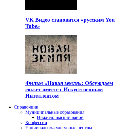
VK Видео становится «русским You
Tube»
Фильм «Новая земля»: Обсуждаем
сюжет вместе с Искусственным
Интеллектом
Справочник
Муниципальные образования
Нижнеилимский район
Конфессии
Национально-культурные центры