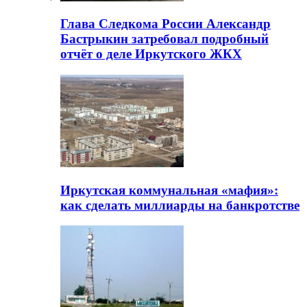
Глава Следкома России Александр
Бастрыкин затребовал подробный
отчёт о деле Иркутского ЖКХ
Иркутская коммунальная «мафия»:
как сделать миллиарды на банкротстве