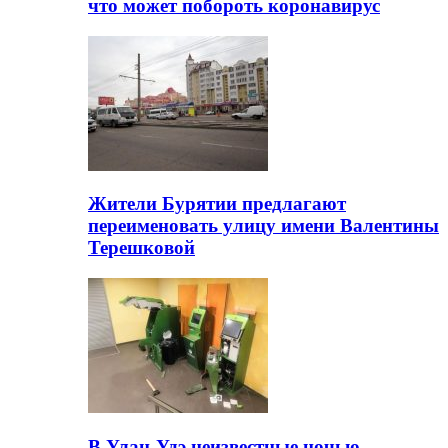
что может побороть коронавирус
Жители Бурятии предлагают
переименовать улицу имени Валентины
Терешковой
В Улан-Удэ неизвестные ночью