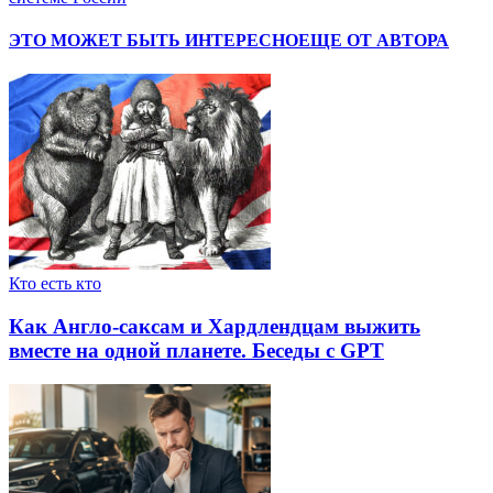
ЭТО МОЖЕТ БЫТЬ ИНТЕРЕСНО
ЕЩЕ ОТ АВТОРА
Кто есть кто
Как Англо-саксам и Хардлендцам выжить
вместе на одной планете. Беседы с GPT