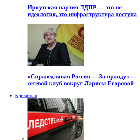
Иркутская партия ЛДПР — это не
идеология, это инфраструктура доступа
«Справедливая Россия — За правду» —
сетевой клуб вокруг Ларисы Егоровой
Криминал