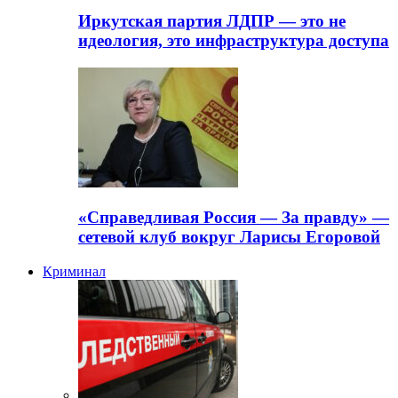
Иркутская партия ЛДПР — это не
идеология, это инфраструктура доступа
«Справедливая Россия — За правду» —
сетевой клуб вокруг Ларисы Егоровой
Криминал