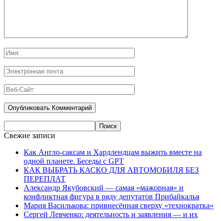
Свежие записи
Как Англо-саксам и Хардлендцам выжить вместе на
одной планете. Беседы с GPT
КАК ВЫБРАТЬ КАСКО ДЛЯ АВТОМОБИЛЯ БЕЗ
ПЕРЕПЛАТ
Александр Якубовский — самая «мажорная» и
конфликтная фигура в ряду депутатов Прибайкалья
Мария Василькова: привнесённая сверху «технократка»
Сергей Левченко: деятельность и заявления — и их