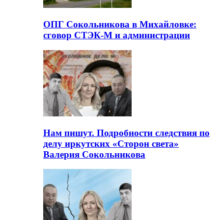
ОПГ Сокольникова в Михайловке:
сговор СТЭК-М и администрации
Нам пишут. Подробности следствия по
делу иркутских «Сторон света»
Валерия Сокольникова