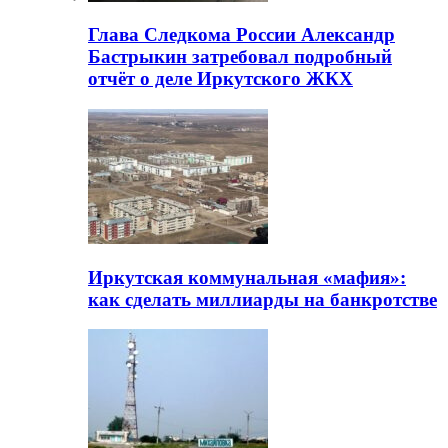
Глава Следкома России Александр
Бастрыкин затребовал подробный
отчёт о деле Иркутского ЖКХ
Иркутская коммунальная «мафия»:
как сделать миллиарды на банкротстве