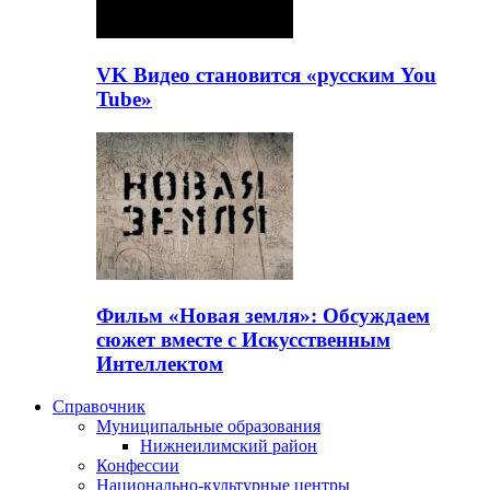
VK Видео становится «русским You
Tube»
Фильм «Новая земля»: Обсуждаем
сюжет вместе с Искусственным
Интеллектом
Справочник
Муниципальные образования
Нижнеилимский район
Конфессии
Национально-культурные центры