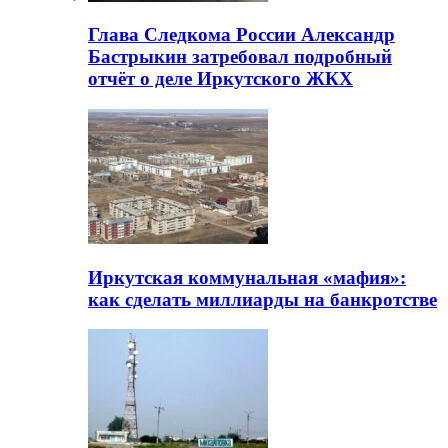
Глава Следкома России Александр
Бастрыкин затребовал подробный
отчёт о деле Иркутского ЖКХ
Иркутская коммунальная «мафия»:
как сделать миллиарды на банкротстве