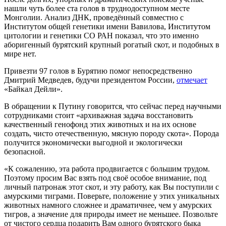
нашли чуть более ста голов в труднодоступном месте
Монголии. Анализ ДНК, проведённый совместно с
Институтом общей генетики имени Вавилова, Институтом
цитологии и генетики СО РАН показал, что это именно
аборигенный бурятский крупный рогатый скот, и подобных в
мире нет.
Привезти 97 голов в Бурятию помог непосредственно
Дмитрий Медведев, будучи президентом России,
отмечает
«Байкал Дейли».
В обращении к Путину говорится, что сейчас перед научными
сотрудниками стоит «архиважная задача восстановить
качественный генофонд этих животных и на их основе
создать, чисто отечественную, мясную породу скота». Порода
получится экономически выгодной и экологически
безопасной.
«К сожалению, эта работа продвигается с большим трудом.
Поэтому просим Вас взять под своё особое внимание, под
личный патронаж этот скот, и эту работу, как Вы поступили с
амурскими тиграми. Поверьте, положение у этих уникальных
животных намного сложнее и драматичнее, чем у амурских
тигров, а значение для природы имеет не меньшее. Позвольте
от чистого сердца подарить Вам одного бурятского быка