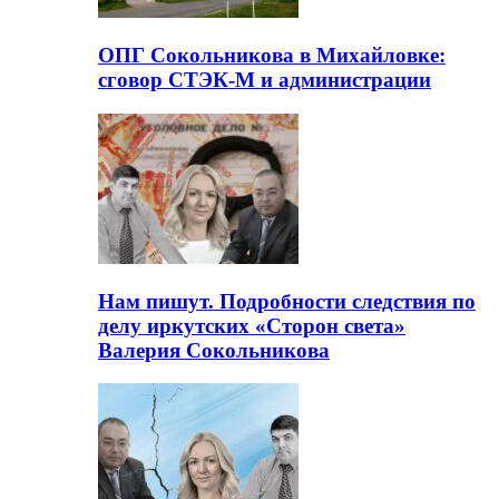
ОПГ Сокольникова в Михайловке:
сговор СТЭК-М и администрации
Нам пишут. Подробности следствия по
делу иркутских «Сторон света»
Валерия Сокольникова