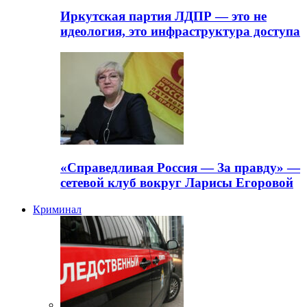
Иркутская партия ЛДПР — это не
идеология, это инфраструктура доступа
«Справедливая Россия — За правду» —
сетевой клуб вокруг Ларисы Егоровой
Криминал