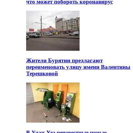
что может побороть коронавирус
Жители Бурятии предлагают
переименовать улицу имени Валентины
Терешковой
В Улан-Удэ неизвестные ночью