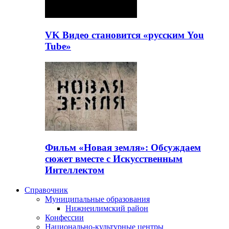
VK Видео становится «русским You
Tube»
Фильм «Новая земля»: Обсуждаем
сюжет вместе с Искусственным
Интеллектом
Справочник
Муниципальные образования
Нижнеилимский район
Конфессии
Национально-культурные центры