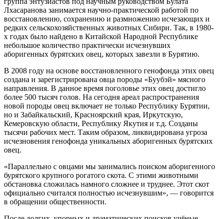
группа энтузиастов под научным руководством Булата
Лхасаранова занимается научно-практической работой по
восстановлению, сохранению и размножению исчезающих и
редких сельскохозяйственных животных Сибири. Так, в 1980-
х годах было найдено в Китайской Народной Республике
небольшое количество практически исчезнувших
аборигенных бурятских овец, которых завезли в Бурятию.
В 2008 году на основе восстановленного генофонда этих овец
создана и зарегистрирована овца породы «Буубэй» мясного
направления. В данное время поголовье этих овец достигло
более 500 тысяч голов. На сегодня ареал распространения
новой породы овец включает не только Республику Бурятии,
но и Забайкальский, Красноярский края, Иркутскую,
Кемеровскую области, Республику Якутия и т.д. Созданы
тысячи рабочих мест. Таким образом, ликвидирована угроза
исчезновения генофонда уникальных аборигенных бурятских
овец.
«Параллельно с овцами мы занимались поиском аборигенного
бурятского крупного рогатого скота. С этими животными
обстановка сложилась намного сложнее и труднее. Этот скот
официально считался полностью исчезнувшим», — говорится
в обращении общественности.
После долгих, упорных и драматических поисков учёные