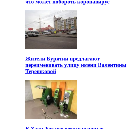
что может побороть коронавирус
Жители Бурятии предлагают
переименовать улицу имени Валентины
Терешковой
В Улан-Удэ неизвестные ночью