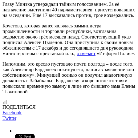
Главу Минэка утверждали тайным голосованием. За её
назначение выступили 40 парламентариев, присутствовавших
на заседании. Ещё 17 высказались против, трое воздержались.
Кочетова, которая ранее являлась замминистра
промышленности и торговли республики, возглавила
ведомство около трёх месяцев назад. Соответствующий указ
подписал Алексей Цыденов. Она приступила к своим новым
обязанностям с 17 декабря и до сегодняшнего дня руководила
министерством с приставкой и. о.,
отмечает
«Информ Полис».
Напомним, это кресло пустовало почти полгода – после того,
как Александр Бардалеев покинул его, написав заявление «по
собственному». Минувшей осенью он получил аналогичную
должность в Забайкалье. Бардалееву вскоре после отставки
подыскали временную замену в лице его бывшего зама Елены
Тыжиновой.
ПОДЕЛИТЬСЯ
Facebook
Twitter