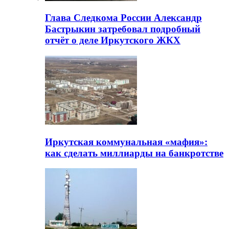
Глава Следкома России Александр
Бастрыкин затребовал подробный
отчёт о деле Иркутского ЖКХ
Иркутская коммунальная «мафия»:
как сделать миллиарды на банкротстве