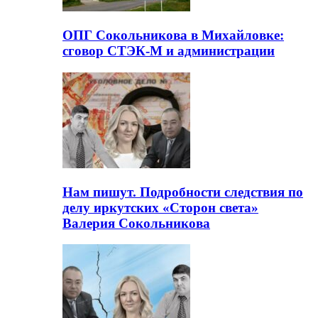
ОПГ Сокольникова в Михайловке:
сговор СТЭК-М и администрации
Нам пишут. Подробности следствия по
делу иркутских «Сторон света»
Валерия Сокольникова