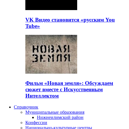
VK Видео становится «русским You
Tube»
Фильм «Новая земля»: Обсуждаем
сюжет вместе с Искусственным
Интеллектом
Справочник
Муниципальные образования
Нижнеилимский район
Конфессии
Национально-культурные центры