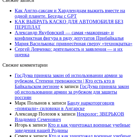
Свежие записи
Как Англо-саксам и Хардлендцам выжить вместе на
одной планете. Беседы с GPT
КАК ВЫБРАТЬ КАСКО ДЛЯ АВТОМОБИЛЯ БЕЗ
ПЕРЕПЛАТ
Александр Якубовский — самая «мажорная» и
конфликтная фигура в ряду депутатов Прибайкалья
Мария Василькова: привнесённая сверху «технократка»
Сергей Левченко: деятельность и заявления — и их
оценка
Свежие комментарии
ГосДума приняла закон об использовании армии за
рубежом. Степени тревожности | Кто есть кто в
Байкальском регионе
к записи
ГосДума приняла закон
об использовании армии за рубежом для защиты
россиян
Марк Полынов
к записи
Банду наркоторговцев
«повязали» силовики в Ангарске
Александр Полозов
к записи
Некролог: ЗВЕРЬКОВ
Владимир Семенович
Игорь
к записи
Кто и как уничтожал военные учебные
заведения нашей Родины
Семен
к записи
Кто и как уничтожал военные учебные