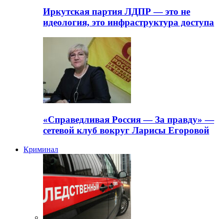
Иркутская партия ЛДПР — это не
идеология, это инфраструктура доступа
«Справедливая Россия — За правду» —
сетевой клуб вокруг Ларисы Егоровой
Криминал