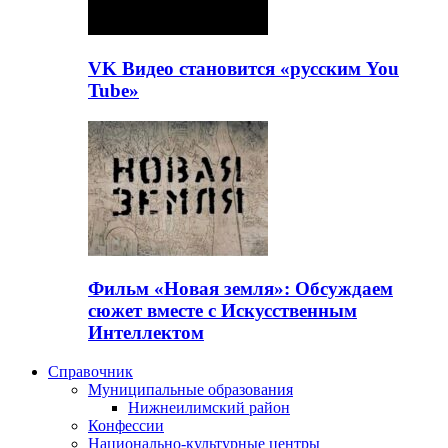
VK Видео становится «русским You
Tube»
Фильм «Новая земля»: Обсуждаем
сюжет вместе с Искусственным
Интеллектом
Справочник
Муниципальные образования
Нижнеилимский район
Конфессии
Национально-культурные центры