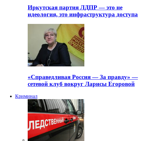
Иркутская партия ЛДПР — это не
идеология, это инфраструктура доступа
«Справедливая Россия — За правду» —
сетевой клуб вокруг Ларисы Егоровой
Криминал