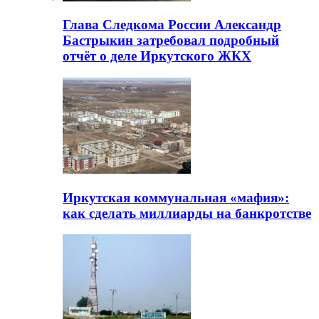
Глава Следкома России Александр
Бастрыкин затребовал подробный
отчёт о деле Иркутского ЖКХ
Иркутская коммунальная «мафия»:
как сделать миллиарды на банкротстве