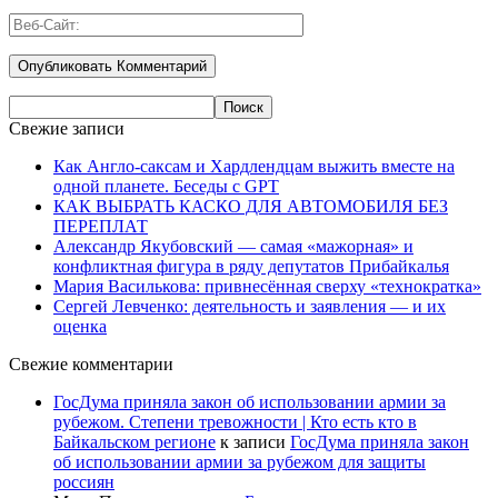
Свежие записи
Как Англо-саксам и Хардлендцам выжить вместе на
одной планете. Беседы с GPT
КАК ВЫБРАТЬ КАСКО ДЛЯ АВТОМОБИЛЯ БЕЗ
ПЕРЕПЛАТ
Александр Якубовский — самая «мажорная» и
конфликтная фигура в ряду депутатов Прибайкалья
Мария Василькова: привнесённая сверху «технократка»
Сергей Левченко: деятельность и заявления — и их
оценка
Свежие комментарии
ГосДума приняла закон об использовании армии за
рубежом. Степени тревожности | Кто есть кто в
Байкальском регионе
к записи
ГосДума приняла закон
об использовании армии за рубежом для защиты
россиян