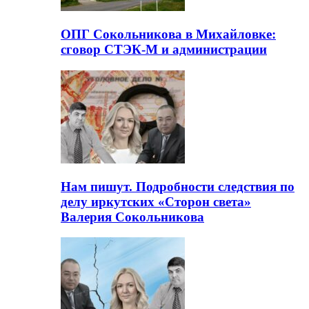
ОПГ Сокольникова в Михайловке:
сговор СТЭК-М и администрации
Нам пишут. Подробности следствия по
делу иркутских «Сторон света»
Валерия Сокольникова