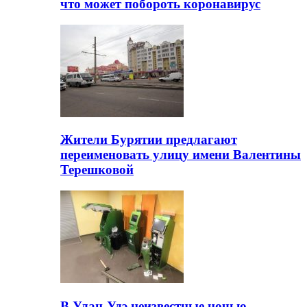
что может побороть коронавирус
Жители Бурятии предлагают
переименовать улицу имени Валентины
Терешковой
В Улан-Удэ неизвестные ночью