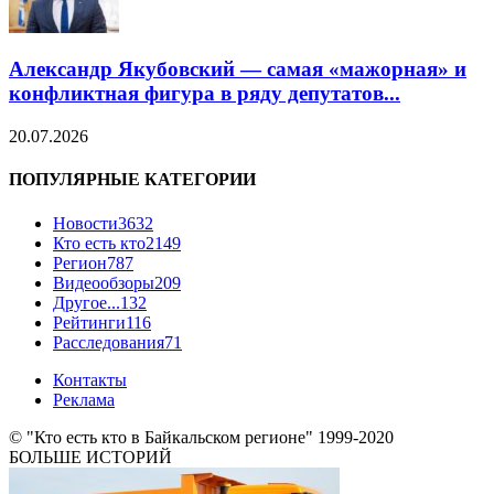
Александр Якубовский — самая «мажорная» и
конфликтная фигура в ряду депутатов...
20.07.2026
ПОПУЛЯРНЫЕ КАТЕГОРИИ
Новости
3632
Кто есть кто
2149
Регион
787
Видеообзоры
209
Другое...
132
Рейтинги
116
Расследования
71
Контакты
Реклама
© "Кто есть кто в Байкальском регионе" 1999-2020
БОЛЬШЕ ИСТОРИЙ