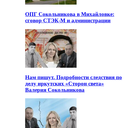
ОПГ Сокольникова в Михайловке:
сговор СТЭК-М и администрации
Нам пишут. Подробности следствия по
делу иркутских «Сторон света»
Валерия Сокольникова