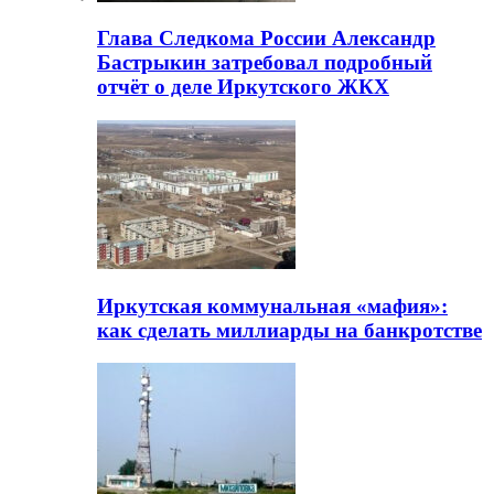
Глава Следкома России Александр
Бастрыкин затребовал подробный
отчёт о деле Иркутского ЖКХ
Иркутская коммунальная «мафия»:
как сделать миллиарды на банкротстве