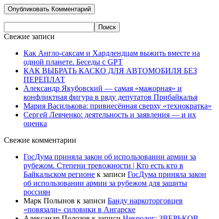
Свежие записи
Как Англо-саксам и Хардлендцам выжить вместе на
одной планете. Беседы с GPT
КАК ВЫБРАТЬ КАСКО ДЛЯ АВТОМОБИЛЯ БЕЗ
ПЕРЕПЛАТ
Александр Якубовский — самая «мажорная» и
конфликтная фигура в ряду депутатов Прибайкалья
Мария Василькова: привнесённая сверху «технократка»
Сергей Левченко: деятельность и заявления — и их
оценка
Свежие комментарии
ГосДума приняла закон об использовании армии за
рубежом. Степени тревожности | Кто есть кто в
Байкальском регионе
к записи
ГосДума приняла закон
об использовании армии за рубежом для защиты
россиян
Марк Полынов
к записи
Банду наркоторговцев
«повязали» силовики в Ангарске
Александр Полозов
к записи
Некролог: ЗВЕРЬКОВ