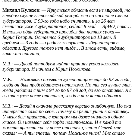
Михаил Кулехов
:
— Иркутская область если не мировой, то
в любом случае всероссийский рекордсмен по частоте смены
губернаторов. С 93-го года надо считать, и за 26 лет
сменилось уже 7 губернаторов, сейчас 8-мой — ВрИО, пока…
И только один губернатор просидел два полных срока —
Борис Говорин. Остается 6 губернаторов на 18 лет. В
среднем — 3 года — средняя живучесть губернаторов в
области. Другого такого нет нигде… В этом есть, видимо,
какая-то причина,
М.З.: —
Давай попробуем найти причину ухода каждого
губернатора. И начнем с Юрия Ножикова.
М.К.:
— Ножикова называли губернатором еще до 93-го года,
когда он был председателем исполкома. Но ты его лучше знал,
когда работал с ним с 94-го по 97-ой год, до его отставки. А я
его знал уже после отставки, когда с ним часто общался.
М.З.:
— Давай я сначала расскажу версию ошибочную. Но она
интересная сама по себе. Почему он решил уйти в отставку.
У меня был приятель, с котором мы даже учились в одном
классе. Он называл себя гордо политологом. И в какой то
момент времени сразу после отставки, этот Сергей мне
сказал: — А ты знаешь, почему Ножиков ушел? Мне стало