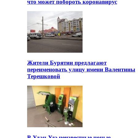
что может побороть коронавирус
Жители Бурятии предлагают
переименовать улицу имени Валентины
Терешковой
В Улан-Удэ неизвестные ночью