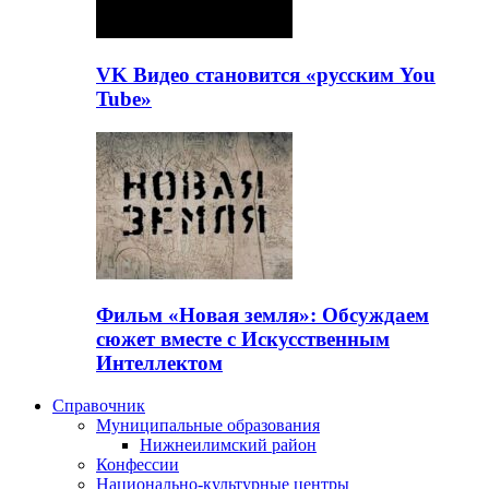
VK Видео становится «русским You
Tube»
Фильм «Новая земля»: Обсуждаем
сюжет вместе с Искусственным
Интеллектом
Справочник
Муниципальные образования
Нижнеилимский район
Конфессии
Национально-культурные центры