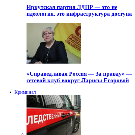
Иркутская партия ЛДПР — это не
идеология, это инфраструктура доступа
«Справедливая Россия — За правду» —
сетевой клуб вокруг Ларисы Егоровой
Криминал