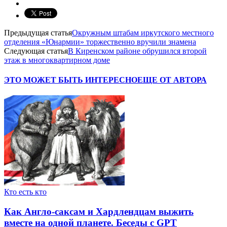
Предыдущая статья
Окружным штабам иркутского местного
отделения «Юнармии» торжественно вручили знамена
Следующая статья
В Киренском районе обрушился второй
этаж в многоквартирном доме
ЭТО МОЖЕТ БЫТЬ ИНТЕРЕСНО
ЕЩЕ ОТ АВТОРА
Кто есть кто
Как Англо-саксам и Хардлендцам выжить
вместе на одной планете. Беседы с GPT