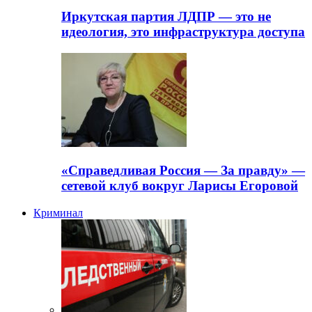
Иркутская партия ЛДПР — это не
идеология, это инфраструктура доступа
«Справедливая Россия — За правду» —
сетевой клуб вокруг Ларисы Егоровой
Криминал