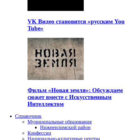
VK Видео становится «русским You
Tube»
Фильм «Новая земля»: Обсуждаем
сюжет вместе с Искусственным
Интеллектом
Справочник
Муниципальные образования
Нижнеилимский район
Конфессии
Национально-культурные центры