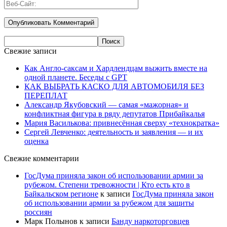
Свежие записи
Как Англо-саксам и Хардлендцам выжить вместе на
одной планете. Беседы с GPT
КАК ВЫБРАТЬ КАСКО ДЛЯ АВТОМОБИЛЯ БЕЗ
ПЕРЕПЛАТ
Александр Якубовский — самая «мажорная» и
конфликтная фигура в ряду депутатов Прибайкалья
Мария Василькова: привнесённая сверху «технократка»
Сергей Левченко: деятельность и заявления — и их
оценка
Свежие комментарии
ГосДума приняла закон об использовании армии за
рубежом. Степени тревожности | Кто есть кто в
Байкальском регионе
к записи
ГосДума приняла закон
об использовании армии за рубежом для защиты
россиян
Марк Полынов
к записи
Банду наркоторговцев