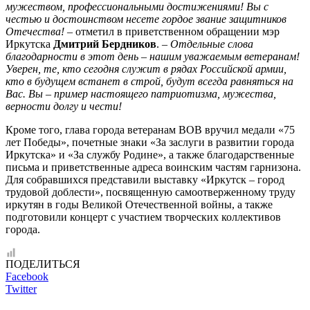
мужеством, профессиональными достижениями! Вы с
честью и достоинством несете гордое звание защитников
Отечества!
– отметил в приветственном обращении мэр
Иркутска
Дмитрий Бердников
.
– Отдельные слова
благодарности в этот день – нашим уважаемым ветеранам!
Уверен, те, кто сегодня служит в рядах Российской армии,
кто в будущем встанет в строй, будут всегда равняться на
Вас. Вы – пример настоящего патриотизма, мужества,
верности долгу и чести!
Кроме того, глава города ветеранам ВОВ вручил медали «75
лет Победы», почетные знаки «За заслуги в развитии города
Иркутска» и «За службу Родине», а также благодарственные
письма и приветственные адреса воинским частям гарнизона.
Для собравшихся представили выставку «Иркутск – город
трудовой доблести», посвященную самоотверженному труду
иркутян в годы Великой Отечественной войны, а также
подготовили концерт с участием творческих коллективов
города.
ПОДЕЛИТЬСЯ
Facebook
Twitter