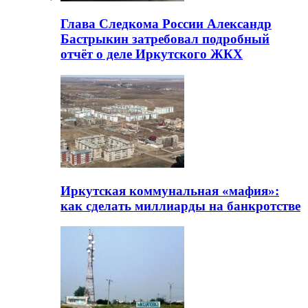
Глава Следкома России Александр
Бастрыкин затребовал подробный
отчёт о деле Иркутского ЖКХ
Иркутская коммунальная «мафия»:
как сделать миллиарды на банкротстве