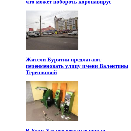
что может побороть коронавирус
Жители Бурятии предлагают
переименовать улицу имени Валентины
Терешковой
В Улан-Удэ неизвестные ночью