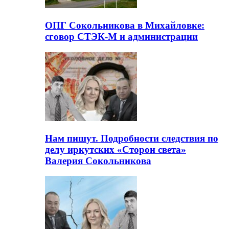
ОПГ Сокольникова в Михайловке:
сговор СТЭК-М и администрации
Нам пишут. Подробности следствия по
делу иркутских «Сторон света»
Валерия Сокольникова