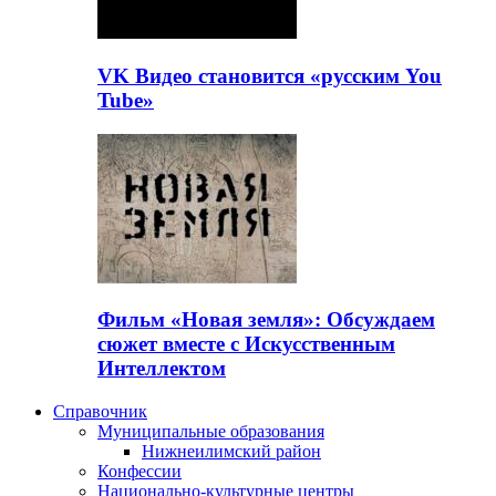
VK Видео становится «русским You
Tube»
Фильм «Новая земля»: Обсуждаем
сюжет вместе с Искусственным
Интеллектом
Справочник
Муниципальные образования
Нижнеилимский район
Конфессии
Национально-культурные центры