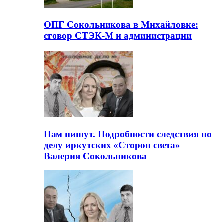
ОПГ Сокольникова в Михайловке:
сговор СТЭК-М и администрации
Нам пишут. Подробности следствия по
делу иркутских «Сторон света»
Валерия Сокольникова