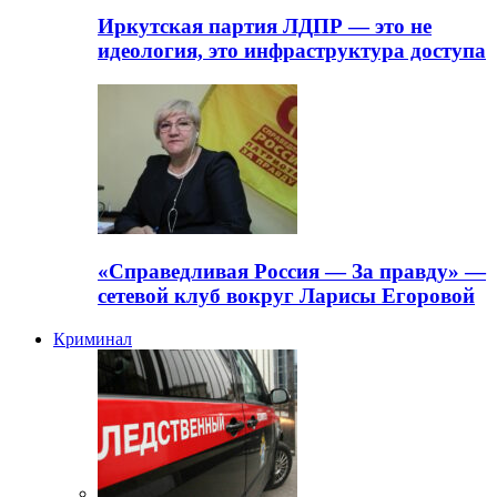
Иркутская партия ЛДПР — это не
идеология, это инфраструктура доступа
«Справедливая Россия — За правду» —
сетевой клуб вокруг Ларисы Егоровой
Криминал