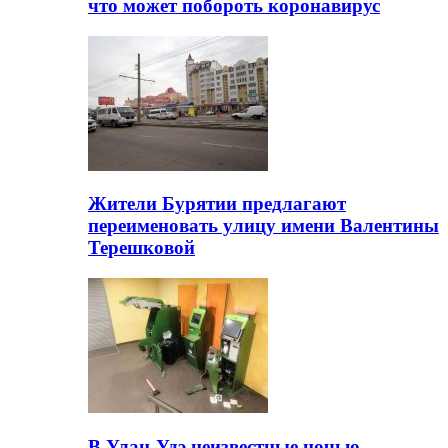
что может побороть коронавирус
Жители Бурятии предлагают
переименовать улицу имени Валентины
Терешковой
В Улан-Удэ неизвестные ночью