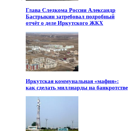
Глава Следкома России Александр
Бастрыкин затребовал подробный
отчёт о деле Иркутского ЖКХ
Иркутская коммунальная «мафия»:
как сделать миллиарды на банкротстве