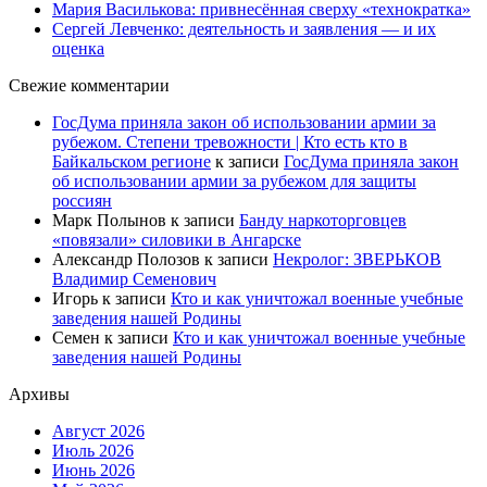
Мария Василькова: привнесённая сверху «технократка»
Сергей Левченко: деятельность и заявления — и их
оценка
Свежие комментарии
ГосДума приняла закон об использовании армии за
рубежом. Степени тревожности | Кто есть кто в
Байкальском регионе
к записи
ГосДума приняла закон
об использовании армии за рубежом для защиты
россиян
Марк Полынов
к записи
Банду наркоторговцев
«повязали» силовики в Ангарске
Александр Полозов
к записи
Некролог: ЗВЕРЬКОВ
Владимир Семенович
Игорь
к записи
Кто и как уничтожал военные учебные
заведения нашей Родины
Семен
к записи
Кто и как уничтожал военные учебные
заведения нашей Родины
Архивы
Август 2026
Июль 2026
Июнь 2026