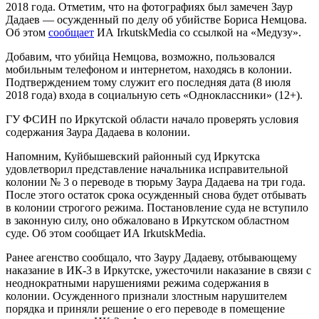
2018 года. Отметим, что на фотографиях был замечен Заур
Дадаев — осужденный по делу об убийстве Бориса Немцова.
Об этом
сообщает
ИА IrkutskMedia со ссылкой на «Медузу».
Добавим, что убийца Немцова, возможно, пользовался
мобильным телефоном и интернетом, находясь в колонии.
Подтверждением тому служит его последняя дата (8 июля
2018 года) входа в социальную сеть «Одноклассники» (12+).
ГУ ФСИН по Иркутской области начало проверять условия
содержания Заура Дадаева в колонии.
Напомним, Куйбышевский районный суд Иркутска
удовлетворил представление начальника исправительной
колонии № 3 о переводе в тюрьму Заура Дадаева на три года.
После этого остаток срока осужденный снова будет отбывать
в колонии строгого режима. Постановление суда не вступило
в законную силу, оно обжаловано в Иркутском областном
суде. Об этом сообщает ИА IrkutskMedia.
Ранее агенство сообщало, что Зауру Дадаеву, отбывающему
наказание в ИК-3 в Иркутске, ужесточили наказание в связи с
неоднократными нарушениями режима содержания в
колонии. Осужденного признали злостным нарушителем
порядка и приняли решение о его переводе в помещение