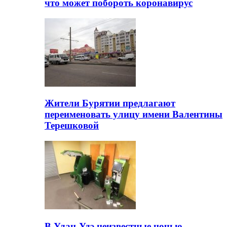
что может побороть коронавирус
Жители Бурятии предлагают
переименовать улицу имени Валентины
Терешковой
В Улан-Удэ неизвестные ночью