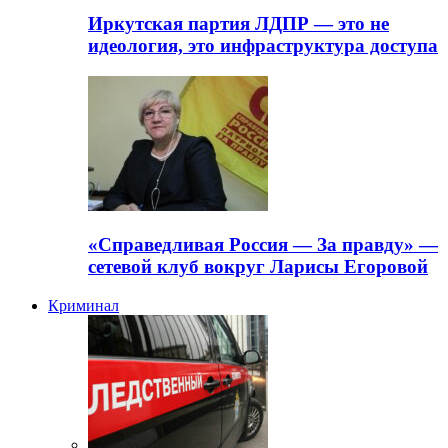
Иркутская партия ЛДПР — это не
идеология, это инфраструктура доступа
«Справедливая Россия — За правду» —
сетевой клуб вокруг Ларисы Егоровой
Криминал