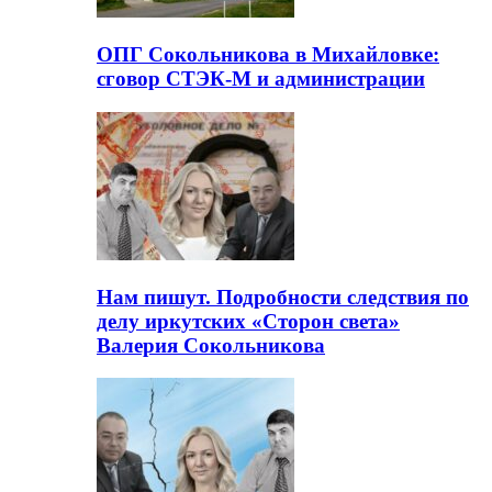
ОПГ Сокольникова в Михайловке:
сговор СТЭК-М и администрации
Нам пишут. Подробности следствия по
делу иркутских «Сторон света»
Валерия Сокольникова