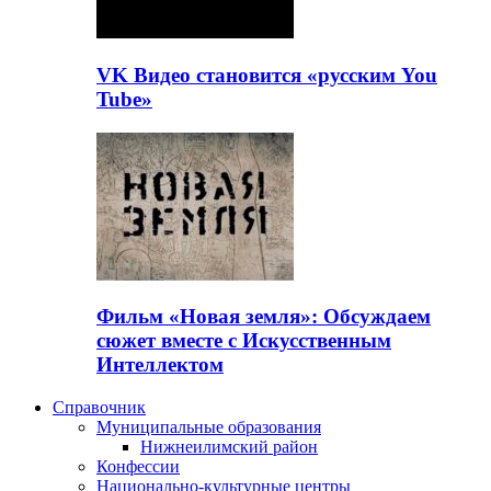
VK Видео становится «русским You
Tube»
Фильм «Новая земля»: Обсуждаем
сюжет вместе с Искусственным
Интеллектом
Справочник
Муниципальные образования
Нижнеилимский район
Конфессии
Национально-культурные центры