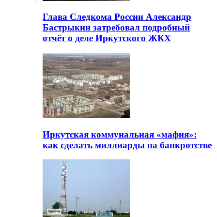
Глава Следкома России Александр
Бастрыкин затребовал подробный
отчёт о деле Иркутского ЖКХ
Иркутская коммунальная «мафия»:
как сделать миллиарды на банкротстве