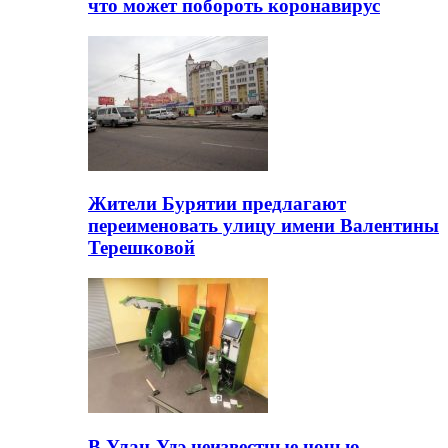
что может побороть коронавирус
Жители Бурятии предлагают
переименовать улицу имени Валентины
Терешковой
В Улан-Удэ неизвестные ночью