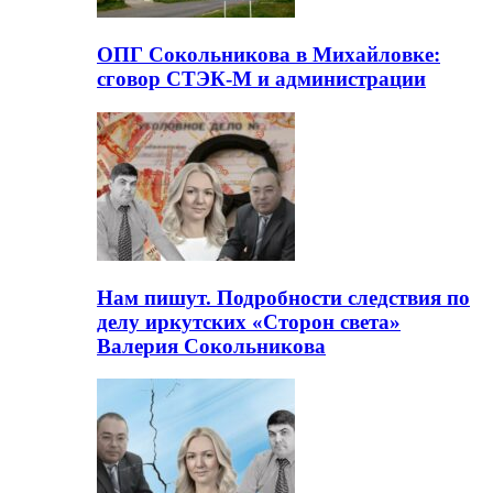
ОПГ Сокольникова в Михайловке:
сговор СТЭК-М и администрации
Нам пишут. Подробности следствия по
делу иркутских «Сторон света»
Валерия Сокольникова