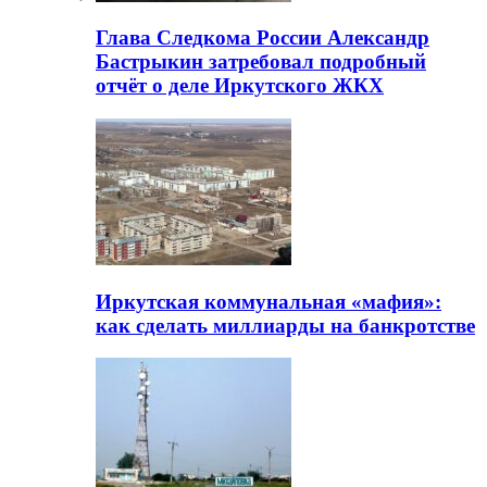
Глава Следкома России Александр
Бастрыкин затребовал подробный
отчёт о деле Иркутского ЖКХ
Иркутская коммунальная «мафия»:
как сделать миллиарды на банкротстве