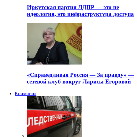
Иркутская партия ЛДПР — это не
идеология, это инфраструктура доступа
«Справедливая Россия — За правду» —
сетевой клуб вокруг Ларисы Егоровой
Криминал