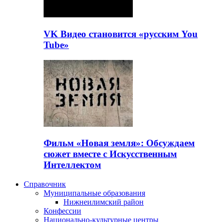
VK Видео становится «русским You
Tube»
Фильм «Новая земля»: Обсуждаем
сюжет вместе с Искусственным
Интеллектом
Справочник
Муниципальные образования
Нижнеилимский район
Конфессии
Национально-культурные центры