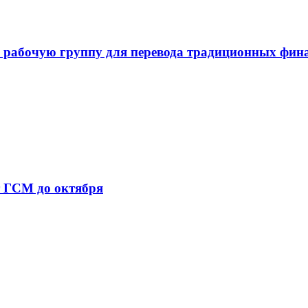
 рабочую группу для перевода традиционных фин
т ГСМ до октября