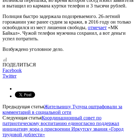
Возникла перепалка, во время которой сосед избил заявителя
и вытащил из кармана куртки телефон и 3 тысячи рублей.
Полиция быстро задержала подозреваемого. 26-летний
горожанин уже ранее судим за кражи, в 2016 году он только
освободился из мест лишения свободы,
отмечает
«МК
Байкал». Чужой телефон мужчина сохранил, а вот деньги
успел потратить.
Возбуждено уголовное дело.
ПОДЕЛИТЬСЯ
Facebook
Twitter
Предыдущая статья
Жительницу Тулуна оштрафовали за
комментарий в социальной сети
Следующая статья
Координационный совет по
патриотическому воспитанию единогласно поддержал
инициативу мэра о присвоении Иркутску звания «Город
трудовой доблести»