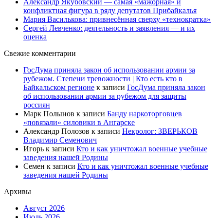
Александр Якубовский — самая «мажорная» и
конфликтная фигура в ряду депутатов Прибайкалья
Мария Василькова: привнесённая сверху «технократка»
Сергей Левченко: деятельность и заявления — и их
оценка
Свежие комментарии
ГосДума приняла закон об использовании армии за
рубежом. Степени тревожности | Кто есть кто в
Байкальском регионе
к записи
ГосДума приняла закон
об использовании армии за рубежом для защиты
россиян
Марк Полынов
к записи
Банду наркоторговцев
«повязали» силовики в Ангарске
Александр Полозов
к записи
Некролог: ЗВЕРЬКОВ
Владимир Семенович
Игорь
к записи
Кто и как уничтожал военные учебные
заведения нашей Родины
Семен
к записи
Кто и как уничтожал военные учебные
заведения нашей Родины
Архивы
Август 2026
Июль 2026