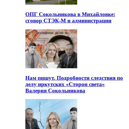
ОПГ Сокольникова в Михайловке:
сговор СТЭК-М и администрации
Нам пишут. Подробности следствия по
делу иркутских «Сторон света»
Валерия Сокольникова