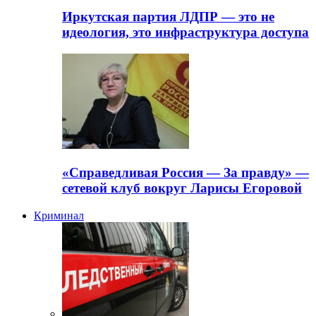
Иркутская партия ЛДПР — это не
идеология, это инфраструктура доступа
«Справедливая Россия — За правду» —
сетевой клуб вокруг Ларисы Егоровой
Криминал