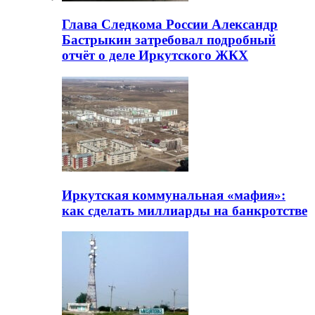
Глава Следкома России Александр
Бастрыкин затребовал подробный
отчёт о деле Иркутского ЖКХ
Иркутская коммунальная «мафия»:
как сделать миллиарды на банкротстве