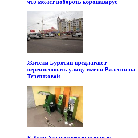
что может побороть коронавирус
Жители Бурятии предлагают
переименовать улицу имени Валентины
Терешковой
В Улан-Удэ неизвестные ночью