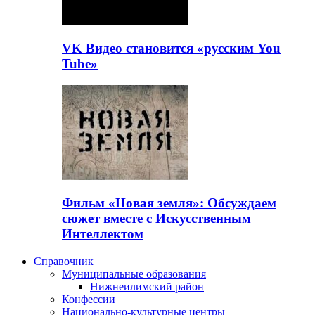
VK Видео становится «русским You
Tube»
Фильм «Новая земля»: Обсуждаем
сюжет вместе с Искусственным
Интеллектом
Справочник
Муниципальные образования
Нижнеилимский район
Конфессии
Национально-культурные центры