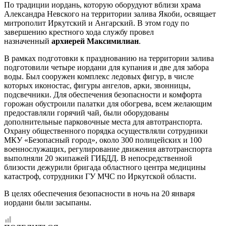
По традиции иордань, которую оборудуют вблизи храма
Александра Невского на территории залива Якоби, освящает
митрополит Иркутский и Ангарский. В этом году по
завершению крестного хода службу провел
назначенный
архиерей Максимилиан
.
В рамках подготовки к празднованию на территории залива
подготовили четыре иордани для купания и две для забора
воды. Был сооружен комплекс ледовых фигур, в числе
которых иконостас, фигуры ангелов, арки, звонницы,
подсвечники. Для обеспечения безопасности и комфорта
горожан обустроили палатки для обогрева, всем желающим
предоставляли горячий чай, были оборудованы
дополнительные парковочные места для автотранспорта.
Охрану общественного порядка осуществляли сотрудники
МКУ «Безопасный город», около 300 полицейских и 100
военнослужащих, регулирование движения автотранспорта
выполняли 20 экипажей ГИБДД. В непосредственной
близости дежурили бригада областного центра медицины
катастроф, сотрудники ГУ МЧС по Иркутской области.
В целях обеспечения безопасности в ночь на 20 января
иордани были засыпаны.