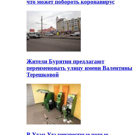
что может побороть коронавирус
Жители Бурятии предлагают
переименовать улицу имени Валентины
Терешковой
В Улан-Удэ неизвестные ночью