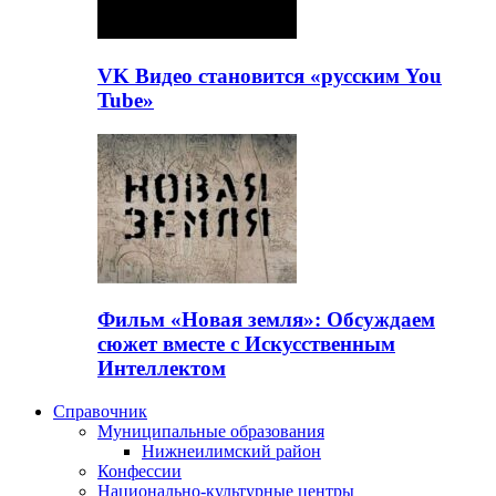
VK Видео становится «русским You
Tube»
Фильм «Новая земля»: Обсуждаем
сюжет вместе с Искусственным
Интеллектом
Справочник
Муниципальные образования
Нижнеилимский район
Конфессии
Национально-культурные центры