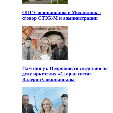
ОПГ Сокольникова в Михайловке:
сговор СТЭК-М и администрации
Нам пишут. Подробности следствия по
делу иркутских «Сторон света»
Валерия Сокольникова