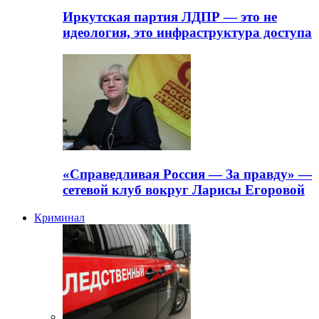
Иркутская партия ЛДПР — это не
идеология, это инфраструктура доступа
«Справедливая Россия — За правду» —
сетевой клуб вокруг Ларисы Егоровой
Криминал