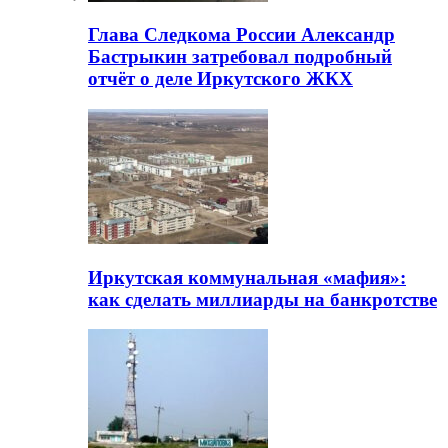
Глава Следкома России Александр
Бастрыкин затребовал подробный
отчёт о деле Иркутского ЖКХ
Иркутская коммунальная «мафия»:
как сделать миллиарды на банкротстве