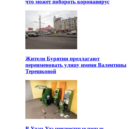
что может побороть коронавирус
Жители Бурятии предлагают
переименовать улицу имени Валентины
Терешковой
В Улан-Удэ неизвестные ночью