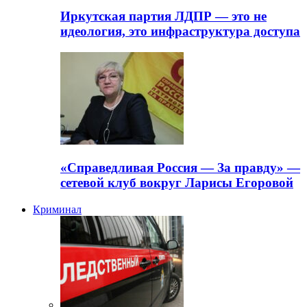
Иркутская партия ЛДПР — это не
идеология, это инфраструктура доступа
«Справедливая Россия — За правду» —
сетевой клуб вокруг Ларисы Егоровой
Криминал