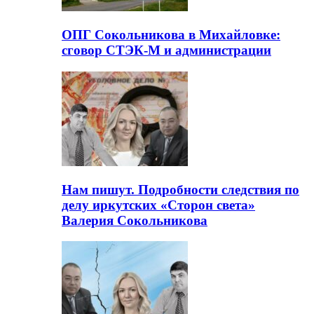
ОПГ Сокольникова в Михайловке:
сговор СТЭК-М и администрации
Нам пишут. Подробности следствия по
делу иркутских «Сторон света»
Валерия Сокольникова