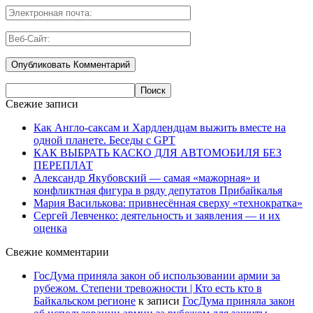
Свежие записи
Как Англо-саксам и Хардлендцам выжить вместе на
одной планете. Беседы с GPT
КАК ВЫБРАТЬ КАСКО ДЛЯ АВТОМОБИЛЯ БЕЗ
ПЕРЕПЛАТ
Александр Якубовский — самая «мажорная» и
конфликтная фигура в ряду депутатов Прибайкалья
Мария Василькова: привнесённая сверху «технократка»
Сергей Левченко: деятельность и заявления — и их
оценка
Свежие комментарии
ГосДума приняла закон об использовании армии за
рубежом. Степени тревожности | Кто есть кто в
Байкальском регионе
к записи
ГосДума приняла закон