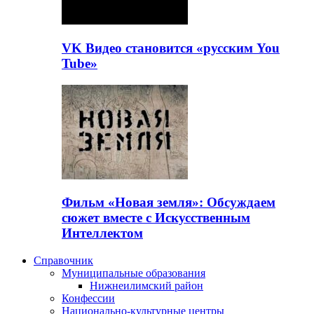
VK Видео становится «русским You
Tube»
Фильм «Новая земля»: Обсуждаем
сюжет вместе с Искусственным
Интеллектом
Справочник
Муниципальные образования
Нижнеилимский район
Конфессии
Национально-культурные центры