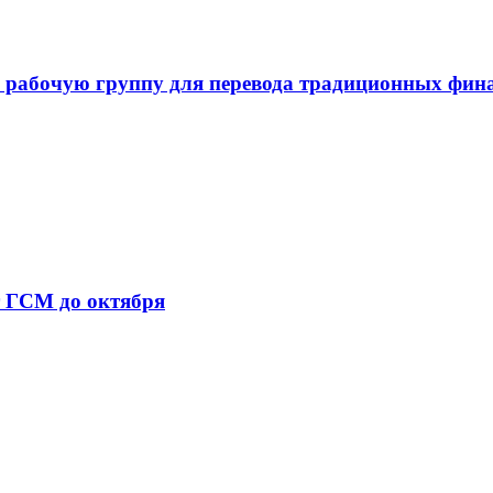
 рабочую группу для перевода традиционных фин
т ГСМ до октября