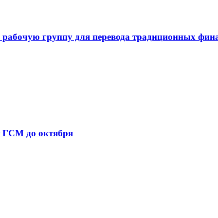
 рабочую группу для перевода традиционных фин
т ГСМ до октября